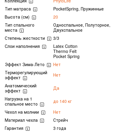
Коллекция
PhytoLife
Тип матраса
PocketSpring, Пружинные
Высота (см)
20
Тип спального
Односпальное, Полуторное,
места
Двухспальное
Степень жесткости
3/3
Слои наполнения
Latex Cotton
Thermo Felt
Pocket Spring
Эффект Зима-Лето
Нет
Терморегулирующий
Нет
эффект
Анатомический
Да
эффект
Нагрузка на 1
до 140 кг
спальное место
Чехол на молнии
Нет
Материал чехла
Стрейч
Гарантия
3 года