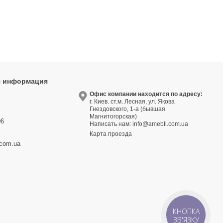
я информация
9
Офис компании находится по адресу:
г. Киев. ст.м. Лесная, ул. Якова
3
Гнездовского, 1-а (бывшая
Магнитогорская)
06
Написать нам:
info@amebli.com.ua
Карта проезда
.com.ua
КНОПКА
ЗВ'ЯЗКУ