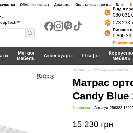
Е
качества
Обмен и возврат
Доставка
Оплата и рассрочка
Блог
080 031 
ль
SleepTech™
073 233 
0 800 33
Перезвони
Мягкая
Корпусна
ати
Аксессуары
Шкафы
мебель
мебель
Главная
Ортопедические матрасы
Матрас орт
Candy Blue 
В наличии
Артикул: 256383-1801
15 230 грн