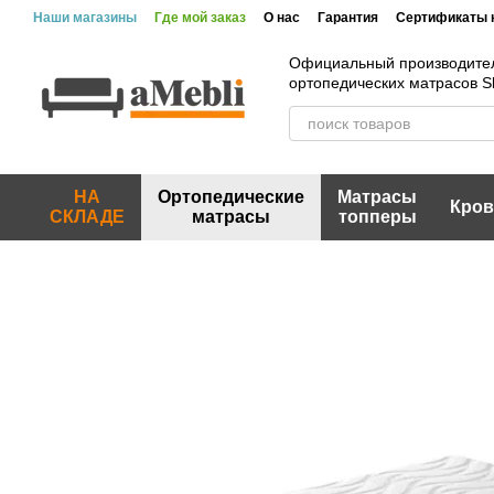
Перейти к основному контенту
Наши магазины
Где мой заказ
О нас
Гарантия
Сертификаты 
Официальный производите
ортопедических матрасов 
НА
Ортопедические
Матрасы
Кров
СКЛАДЕ
матрасы
топперы