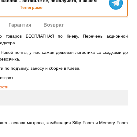
ь жалоба – оставьте ее, пожалуйста, в нашем
Телеграме
Гарантия
Возврат
во товаров БЕСПЛАТНАЯ по Киеву. Перечень акционной
неджера.
овой почты, у нас самая дешевая логистика со скидками до
ревозчика.
и по подъему, заносу и сборке в Киеве.
озврат.
ости
Foam - основа матраса, комбинация Silky Foam и Memory Foam