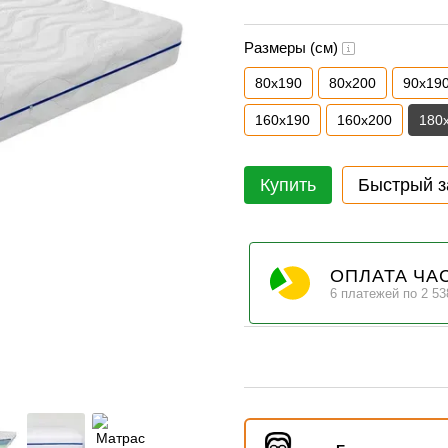
Размеры (см)
80х190
80х200
90х19
160х190
160х200
180
Купить
Быстрый з
ОПЛАТА ЧА
6 платежей по 2 53