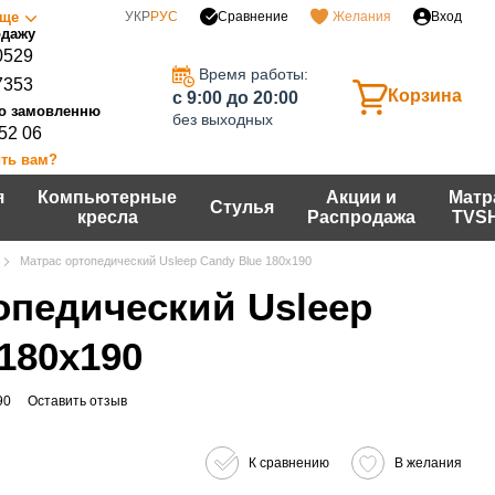
Сравнение
ще
УКР
РУС
Желания
Вход
0529
Время работы:
7353
Корзина
c 9:00 до 20:00
без выходных
 52 06
ть вам?
я
Компьютерные
Акции и
Матр
Стулья
кресла
Распродажа
TVS
Матрас ортопедический Usleep Candy Blue 180x190
опедический Usleep
180x190
90
Оставить отзыв
К сравнению
В желания