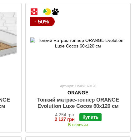
- 50%
Артикул: 115051-60120
ORANGE
ANGE
Тонкий матраc-топпер ORANGE
 см
Evolution Luxe Cocos 60x120 см
4 254 грн
Купить
2 127 грн
В наличии