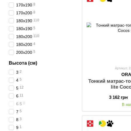
8
170х190
8
170х200
110
180х190
5
180x190
110
180х200
4
180x200
5
200х200
Высота (см)
Артикул: 
2
3
OR
5
4
Тонкий матраc-т
lite Coc
12
5
11
6
3 162 грн
0
6.5
В на
5
7
3
8
1
9