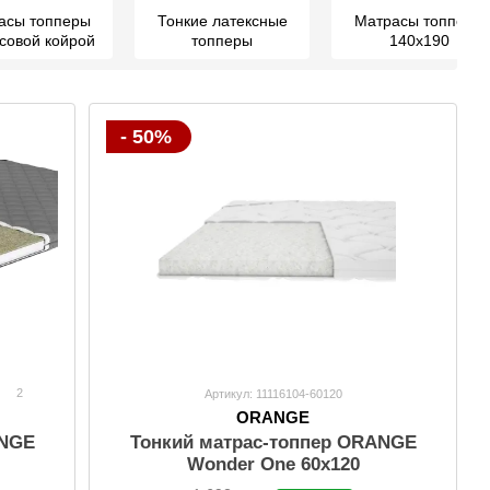
асы топперы
Тонкие латексные
Матрасы топперы
осовой койрой
топперы
140х190
- 50%
2
Артикул: 11116104-60120
ORANGE
ANGE
Тонкий матрас-топпер ORANGE
Wonder One 60x120