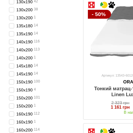
42
130х190
38
130х200
- 50%
1
130x200
14
135х180
14
135х190
116
140х190
113
140х200
1
140x200
14
145х180
14
145х190
Артикул: 13543-6012
OR
100
150х190
Тонкий матрац
4
150x190
Linen Lu
101
150х200
2 323 грн
1
150x200
1 161 грн
В на
112
160х190
1
160x190
114
160х200