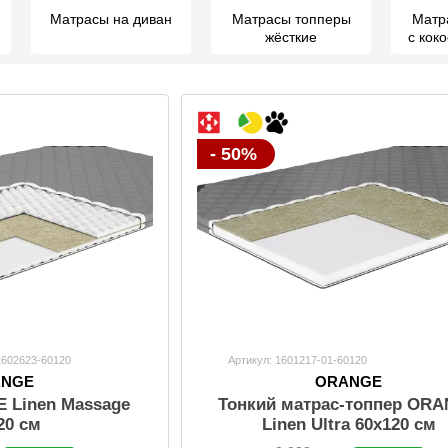
Матрасы на диван
Матрасы топперы
Матр
жёсткие
с кок
- 50%
1602623-60120
Артикул: 1601217-01-60120
ANGE
ORANGE
 Linen Massage
Тонкий матрас-топпер OR
20 см
Linen Ultra 60х120 см