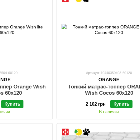
15504-60120
Артикул: 10440350403-60120
ANGE
ORANGE
оппер Orange Wish
Тонкий матраc-топпер OR
os 60x120
Wish Cocos 60x120
Купить
2 102 грн
Купить
личии
В наличии