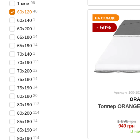
96
1 кв.м
40
60х120
НА СКЛАДЕ
1
60х140
- 50%
1
60х200
14
65х180
14
65х190
1
70х140
111
70х190
22
70х200
14
75х180
14
75х190
Артикул: 100-1
20
80х180
OR
113
80х190
Топпер ORANGE 
114
80х200
14
1 898 грн
85х180
949 грн
14
85х190
В на
114
90х190