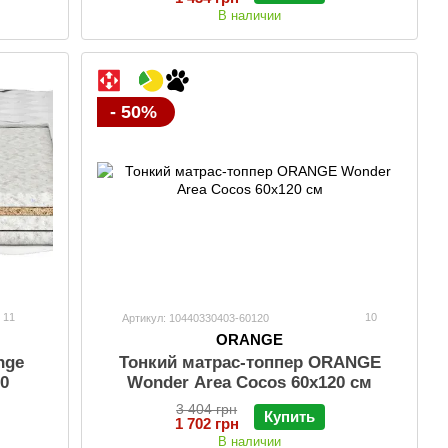
В наличии
- 50%
11
10
Артикул: 10440330403-60120
ORANGE
nge
Тонкий матраc-топпер ORANGE
0
Wonder Area Cocos 60x120 см
3 404 грн
Купить
1 702 грн
В наличии