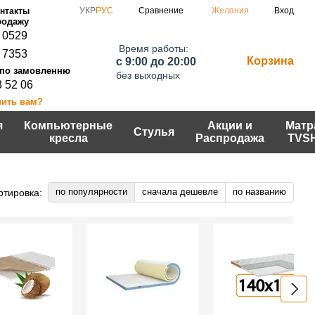
Сравнение
УКР
РУС
Желания
Вход
нтакты
 0529
Время работы:
 7353
Корзина
c 9:00 до 20:00
без выходных
3 52 06
нить вам?
я
Компьютерные
Акции и
Матр
Стулья
кресла
Распродажа
TVS
по популярности
сначала дешевле
по названию
ртировка: