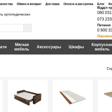
качества
Обмен и возврат
Доставка
Оплата и рассрочка
Блог
Ко
Договор публичной оферты
шение
Политика конфидециальности
080 031
ь ортопедических
073 233
0 800 3
Перезво
Мягкая
Корпусна
ати
Аксессуары
Шкафы
мебель
мебель
Со