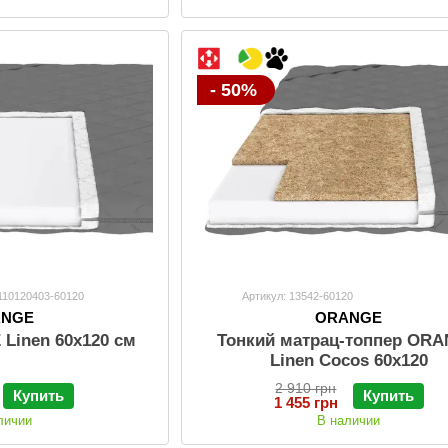
- 50%
0110120403-60120
Артикул: 13542-60120
ANGE
ORANGE
Linen 60x120 см
Тонкий матрац-топпер OR
Linen Cocos 60x120
2 910 грн
Купить
Купить
1 455 грн
личии
В наличии