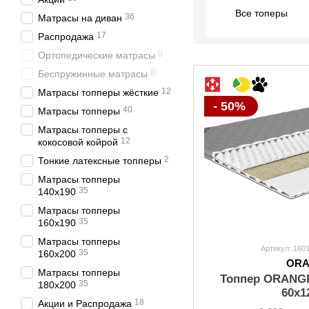
Все топеры
36
Матрасы на диван
17
Распродажа
0
Ортопедические матрасы
0
Беспружинные матрасы
12
Матрасы топперы жёсткие
- 50%
40
Матрасы топперы
Матрасы топперы с
12
кокосовой койрой
2
Тонкие латексные топперы
Матрасы топперы
35
140х190
Матрасы топперы
35
160х190
Матрасы топперы
Артикул: 160
35
160х200
OR
Матрасы топперы
Топпер ORANGE
35
180х200
60x1
18
Акции и Распродажа