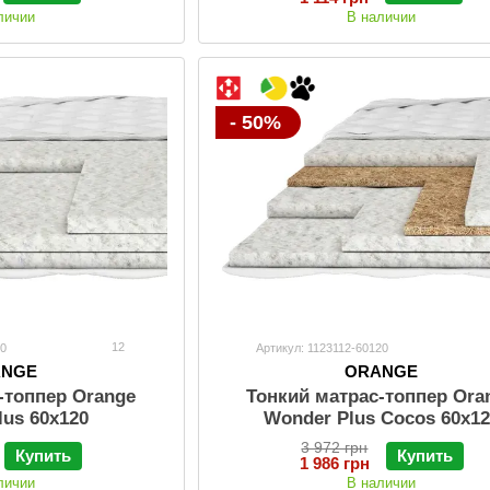
личии
В наличии
- 50%
12
20
Артикул: 1123112-60120
ANGE
ORANGE
-топпер Orange
Тонкий матрас-топпер Ora
lus 60x120
Wonder Plus Cocos 60x12
3 972 грн
Купить
Купить
1 986 грн
личии
В наличии