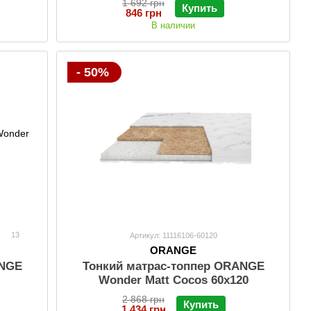
1 692 грн
Купить
846 грн
В наличии
- 50%
13
Артикул: 11116106-60120
ORANGE
ANGE
Тонкий матрас-топпер ORANGE
Wonder Matt Cocos 60x120
2 868 грн
Купить
1 434 грн