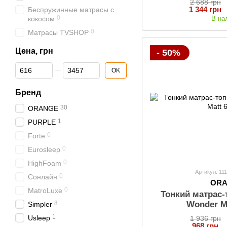
2 688 грн
1 344 грн
Беспружинные матрасы с
0
В на
кокосом
0
Матрасы TVSHOP
Цена, грн
- 50%
От Цена, грн
До Цена, грн
OK
Бренд
30
ORANGE
1
PURPLE
0
Forte
0
Eurosleep
0
HighFoam
Артикул: 11
0
Сонлайн
OR
0
MatroLuxe
Тонкий матрас
Wonder M
8
Simpler
1
Usleep
1 936 грн
968 грн