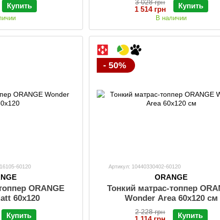
3 028 грн
Купить
Купить
1 514 грн
личии
В наличии
- 50%
116105-60120
Артикул: 10440330402-60120
ANGE
ORANGE
-топпер ORANGE
Тонкий матраc-топпер OR
att 60x120
Wonder Area 60x120 см
2 228 грн
Купить
Купить
1 114 грн