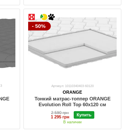
- 50%
3
Артикул: 10110340403-60120
ORANGE
ANGE
Тонкий матраc-топпер ORANGE
Evolution Roll Top 60х120 см
2 590 грн
Купить
1 295 грн
В наличии