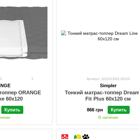
1
0
Артикул: 1011013001-60120
ANGE
Simpler
-топпер ORANGE
Тонкий матрас-топпер Dream
xe 60x120
Fit Plus 60х120 см
Купить
866 грн
Купить
личии
В наличии