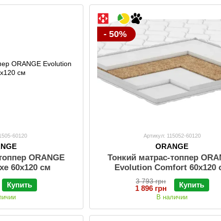
- 50%
11505-60120
Артикул: 115052-60120
ANGE
ORANGE
-топпер ORANGE
Тонкий матраc-топпер OR
uxe 60х120 см
Evolution Comfort 60х120
3 793 грн
Купить
Купить
1 896 грн
личии
В наличии