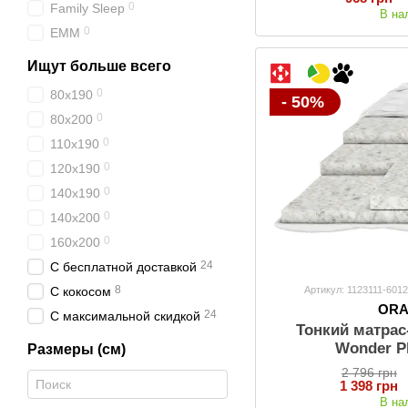
0
Family Sleep
В на
0
EMM
Ищут больше всего
0
80х190
- 50%
0
80х200
0
110х190
0
120х190
0
140х190
0
140х200
0
160х200
24
С бесплатной доставкой
8
Артикул: 1123111-601
С кокосом
OR
24
С максимальной скидкой
Тонкий матрас
Wonder P
Размеры (см)
2 796 грн
1 398 грн
В на