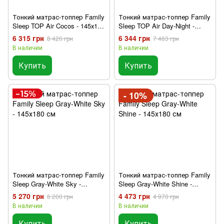
Тонкий матрас-топпер Family
Тонкий матрас-топпер Family
Sleep TOP Air Cocos - 145х180
Sleep TOP Air Day-Night -
см
145х180 см
6 315 грн
6 344 грн
8 420 грн
7 463 грн
В наличии
В наличии
Купить
Купить
- 10%
Тонкий матрас-топпер Family
Тонкий матрас-топпер Family
Sleep Gray-White Sky -
Sleep Gray-White Shine -
145х180 см
145х180 см
5 270 грн
4 473 грн
6 200 грн
4 970 грн
В наличии
В наличии
Купить
Купить