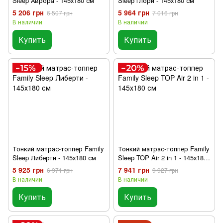
Sleep Аврора - 145х180 см
Sleep Глори - 145х180 см
5 206 грн
5 964 грн
6 507 грн
7 016 грн
В наличии
В наличии
Купить
Купить
Тонкий матрас-топпер Family
Тонкий матрас-топпер Family
Sleep Либерти - 145х180 см
Sleep TOP Air 2 in 1 - 145х180
см
5 925 грн
7 941 грн
6 971 грн
9 927 грн
В наличии
В наличии
Купить
Купить