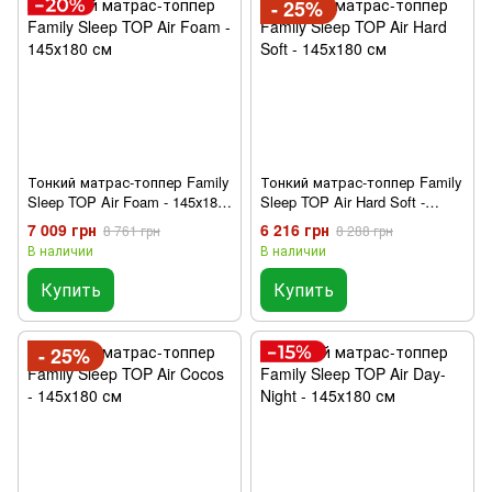
- 25%
Тонкий матрас-топпер Family
Тонкий матрас-топпер Family
Sleep TOP Air Foam - 145х180
Sleep TOP Air Hard Soft -
см
145х180 см
7 009 грн
6 216 грн
8 761 грн
8 288 грн
В наличии
В наличии
Купить
Купить
- 25%