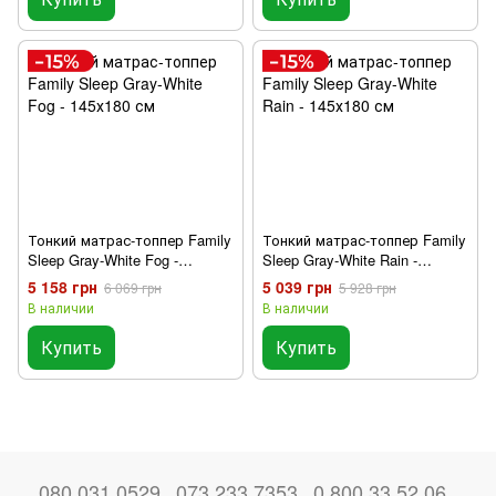
Тонкий матрас-топпер Family
Тонкий матрас-топпер Family
Sleep Gray-White Fog -
Sleep Gray-White Rain -
145х180 см
145х180 см
5 158 грн
5 039 грн
6 069 грн
5 928 грн
В наличии
В наличии
Купить
Купить
080 031 0529
073 233 7353
0 800 33 52 06