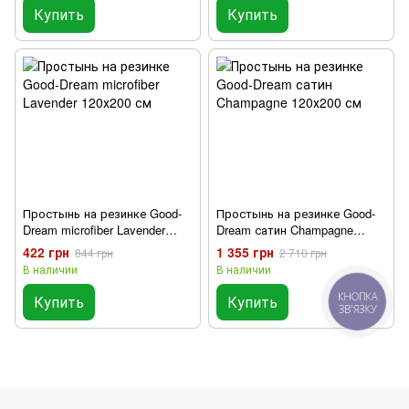
Купить
Купить
Простынь на резинке Good-
Простынь на резинке Good-
Dream microfiber Lavender
Dream сатин Champagne
120х200 см
120х200 см
422 грн
1 355 грн
844 грн
2 710 грн
В наличии
В наличии
КНОПКА
Купить
Купить
ЗВ'ЯЗКУ