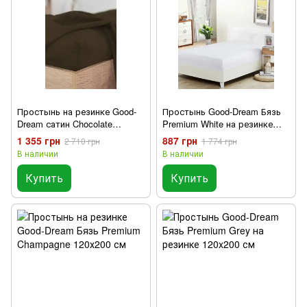
Простынь на резинке Good-
Простынь Good-Dream Бязь
Dream сатин Chocolate
Premium White на резинке
120x200 см
120x200 см
1 355 грн
887 грн
2 710 грн
1 774 грн
В наличии
В наличии
Купить
Купить