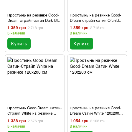
Простынь на резинке Good-
Простынь на резинке Good-
Dream страйп-сатин Dark Blue
Dream страйп-сатин Orchid
120х200 см
120х200 см
1 359 грн
1 359 грн
2 718 грн
2 718 грн
В наличии
В наличии
Купить
Купить
Простынь Good-Dream Сатин-
Простынь на резинке Good-
Страйп White на резинке
Dream Сатин White 120х200
120x200 см
см
1 338 грн
1 054 грн
2 676 грн
2 108 грн
В наличии
В наличии