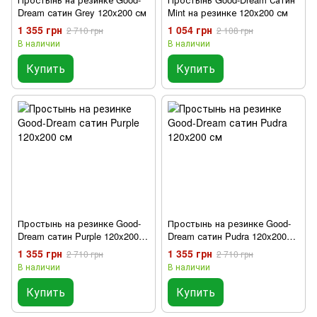
Dream сатин Grey 120x200 см
Mint на резинке 120x200 см
1 355 грн
1 054 грн
2 710 грн
2 108 грн
В наличии
В наличии
Купить
Купить
Простынь на резинке Good-
Простынь на резинке Good-
Dream сатин Purple 120x200
Dream сатин Pudra 120x200
см
см
1 355 грн
1 355 грн
2 710 грн
2 710 грн
В наличии
В наличии
Купить
Купить