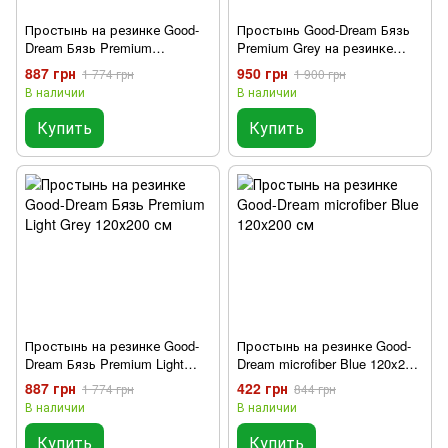
Простынь на резинке Good-
Простынь Good-Dream Бязь
Dream Бязь Premium
Premium Grey на резинке
Champagne 120х200 см
120x200 см
887 грн
950 грн
1 774 грн
1 900 грн
В наличии
В наличии
Купить
Купить
Простынь на резинке Good-
Простынь на резинке Good-
Dream Бязь Premium Light
Dream microfiber Blue 120x200
Grey 120х200 см
см
887 грн
422 грн
1 774 грн
844 грн
В наличии
В наличии
Купить
Купить