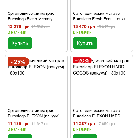
Ортопедический матрас
Ортопедический матрас
Eurosleep Fresh Memory
Eurosleep Fresh Foam 180х190
180х190 см
см
13 278 грн
13 470 грн
16 598 грн
15 847 грн
В наличии
В наличии
Купить
Купить
- 25%
Ортопедический матрас
Ортопедический матрас
Eurosleep FLEXON (вакуум)
Eurosleep FLEXON HARD
180x190
COCOS (вакуум) 180x190
11 135 грн
14 287 грн
14 847 грн
17 859 грн
В наличии
В наличии