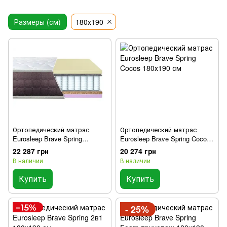
Размеры (см)
180х190
Ортопедический матрас
Ортопедический матрас
Eurosleep Brave Spring
Eurosleep Brave Spring Cocos
Memory-Cocos 180х190 см
180х190 см
22 287 грн
20 274 грн
В наличии
В наличии
Купить
Купить
- 25%