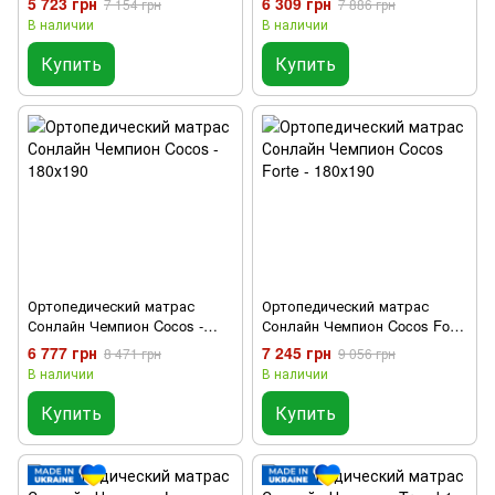
5 723 грн
6 309 грн
7 154 грн
7 886 грн
В наличии
В наличии
Купить
Купить
Ортопедический матрас
Ортопедический матрас
Сонлайн Чемпион Cocos -
Сонлайн Чемпион Cocos Forte
180х190
- 180х190
6 777 грн
7 245 грн
8 471 грн
9 056 грн
В наличии
В наличии
Купить
Купить