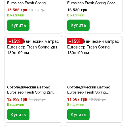
Eurosleep Fresh Spring
Eurosleep Fresh Spring Cocos
Memory-Cocos 180х190 см
180х190 см
15 586 грн
16 530 грн
18 337 грн
В наличии
В наличии
Купить
Купить
Ортопедический матрас
Ортопедический матрас
Eurosleep Fresh Spring 2в1
Eurosleep Fresh Spring
180х190 см
180х190 см
12 659 грн
11 587 грн
14 893 грн
13 632 грн
В наличии
В наличии
Купить
Купить