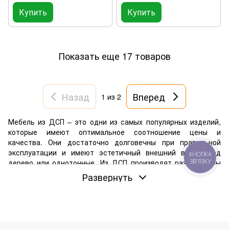
Купить
Купить
Показать еще 17 товаров
Назад
Вперед
1
из 2
Мебель из ДСП – это одни из самых популярных изделий,
которые имеют оптимальное соотношение цены и
качества. Они достаточно долговечны при правильной
эксплуатации и имеют эстетичный внешний вид – под
КНОПКА
ЗВ'ЯЗКУ
дерево или однотонные. Из ДСП производят разные типы
мебели, приобрести которую вы сможете в нашем
Развернуть
интернет-магазине просто сейчас.
В чем особенности и преимущества ДСП
Практически каждый производитель в своем каталоге
предлагает изделия из ДСП. Это неслучайно, ведь