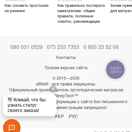
Как сложить простыню
Как правильно постирать
Зачем нуже
на резинке
наматрасник: общие
для матрас
правила, полезные
советы, рекомендации
080 031 0529
073 233 7353
0 800 33 52 06
Контакты
Полная версия сайта
КНОПКА
ЗВ'ЯЗКУ
© 2015—2026
aMebli - все права защищены.
Официальный производитель ортопедических матрасов
SleepTech™
Любое использование информации с сайта без письменного
разрешения администрации запрещено!
УКР
РУС