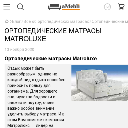
Блог
Все об ортопедических матрасах
Ортопедические м
ОРТОПЕДИЧЕСКИЕ МАТРАСЫ
MATROLUXE
13 ноября 2020
Ортопедические матрасы Matroluxe
Отдых может быть
разнообразым, однако не
каждый вид отдыха способен
приносить пользу для
организма. Для хорошего
сна, чувства бодрости и
свежести поутру, очень
важно особое внимание
уделить выбору матраса. И в
этом Вам поможет компания
Матролюкс — лидер на