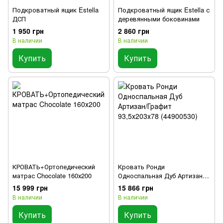
Подкроватный ящик Estella
Подкроватный ящик Estella с
ДСП
деревянными боковинами
1 950 грн
2 860 грн
В наличии
В наличии
Купить
Купить
КРОВАТЬ+Ортопедический
Кровать Ронди
матрас Chocolate 160х200
Односпальная Дуб Артизан/
Графит 93,5х203х78
15 999 грн
15 866 грн
(44900530)
В наличии
В наличии
Купить
Купить