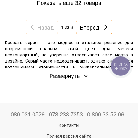
Показать еще 32 товара
Назад
Вперед
1
из 6
Кровать серая — это модное и стильное решение для
современной спальни. Такой цвет для мебели
нестандартный, но уверенно отвоевывает свое место в
дизайне. Серый часто недооценивают, однако он является
КНОПКА
воплощением утонченности и универсальности, дает
ЗВ'ЯЗКУ
безграничные возможности для усовершенствования стиля
Развернуть
интерьера. Откройте для себя этот благородный оттенок,
который способен буквально преобразить вашу спальню.
Преимущества кроватей серого цвета
Серый цвет в интерьере, в частности для мебели в
спальне, — это мощный инструмент для создания
080 031 0529
073 233 7353
0 800 33 52 06
стильного и гармоничного пространства. Кровати такого
оттенка станут решением просто модным, но и практичным.
Контакты
Вы сможете сделать вашу комнату уютной и обеспечить
себя основой для эффектного дизайна.
Полная версия сайта