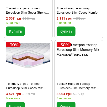
Тонкий матрас-топпер
Тонкий матрас-топпер
Eurosleep Slim Super Strong
Eurosleep Slim Cocos Komfort
Жаккард/Трикотаж
Жаккард
2 507 грн
2 911 грн
4 043 грн
4 852 грн
В наличии
В наличии
Купить
Купить
Тонкий матрас-топпер
Тонкий матрас-топпер
Eurosleep Slim Cocos-Mix
Eurosleep Slim Memory-Mix
Жаккард/Трикотаж
Жаккард/Трикотаж
3 521 грн
3 904 грн
5 029 грн
5 577 грн
В наличии
В наличии
Купить
Купить