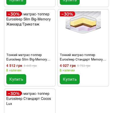
Тонкий матрас-топпер
Тонкий матрас-топпер
Eurosleep Slim Big-Memory
Eurosleep Стандарт Memory-
Жаккард/Трикотаж
Cocos 3 в 1
4 512 грн
4 027 грн
6 445 грн
5 753 грн
В наличии
В наличии
Купить
Купить