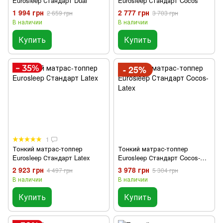
Eurosleep Стандарт Dual
Eurosleep Стандарт Cocos
1 994 грн
2 777 грн
2 659 грн
3 703 грн
В наличии
В наличии
Купить
Купить
- 25%
1
Тонкий матрас-топпер
Тонкий матрас-топпер
Eurosleep Стандарт Latex
Eurosleep Стандарт Cocos-
Latex
2 923 грн
3 978 грн
4 497 грн
5 304 грн
В наличии
В наличии
Купить
Купить