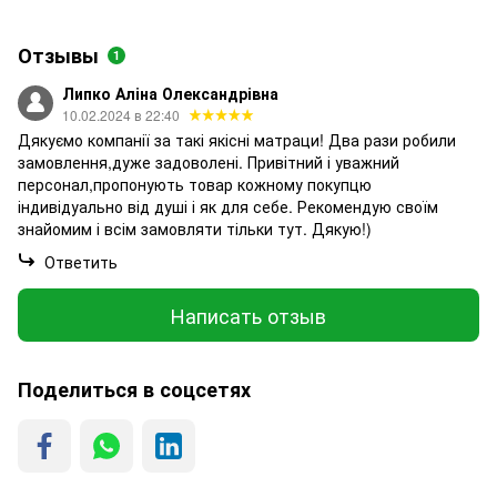
Отзывы
1
Липко Аліна Олександрівна
10.02.2024 в 22:40
Дякуємо компанії за такі якісні матраци! Два рази робили
замовлення,дуже задоволені. Привітний і уважний
персонал,пропонують товар кожному покупцю
індивідуально від душі і як для себе. Рекомендую своїм
знайомим і всім замовляти тільки тут. Дякую!)
Ответить
Написать отзыв
Поделиться в соцсетях