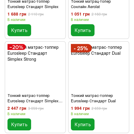
Тонкий матрас-топпер
Тонкий матрац-топер
Eurosleep Стандарт Simplex
Сонлайн Aerolat
1 688 грн
1 051 грн
2 110 грн
2 160 грн
В наличии
В наличии
Купить
Купить
- 25%
Тонкий матрас-топпер
Тонкий матрас-топпер
Eurosleep Стандарт Simplex
Eurosleep Стандарт Dual
Strong
2 447 грн
1 994 грн
3 059 грн
2 659 грн
В наличии
В наличии
Купить
Купить