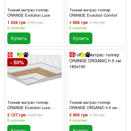
Тонкий матрас-топпер
Тонкий матраc-топпер
ORANGE Evolution Luxe
ORANGE Evolution Comfort
1 526 грн
1 896 грн
3 051 грн
3 793 грн
В наличии
В наличии
Купить
Купить
- 50%
Тонкий матраc-топпер
Тонкий матрас-топпер
ORANGE Evolution Luxe
ORANGE ORGANIC h-5 см
Cocos
180х190
2 127 грн
2 895 грн
4 254 грн
5 790 грн
В наличии
В наличии
Купить
Купить