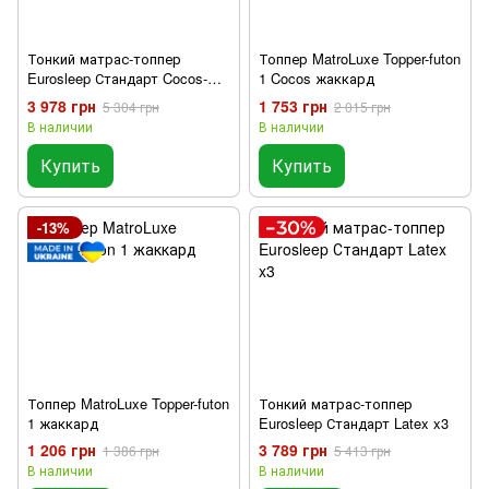
Тонкий матрас-топпер
Топпер MatroLuxe Topper-futon
Eurosleep Стандарт Cocos-
1 Cocos жаккард
Latex
3 978 грн
1 753 грн
5 304 грн
2 015 грн
В наличии
В наличии
Купить
Купить
-13%
Топпер MatroLuxe Topper-futon
Тонкий матрас-топпер
1 жаккард
Eurosleep Стандарт Latex x3
1 206 грн
3 789 грн
1 386 грн
5 413 грн
В наличии
В наличии