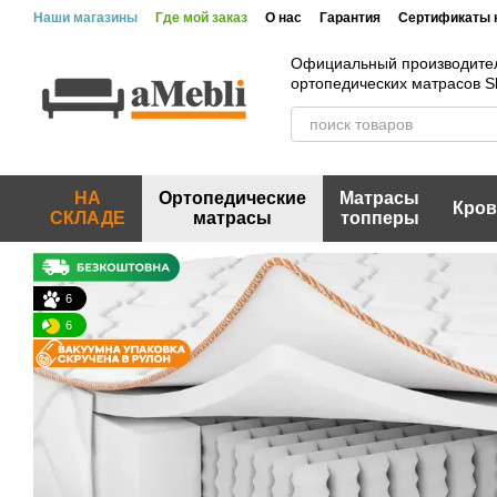
Перейти к основному контенту
Наши магазины
Где мой заказ
О нас
Гарантия
Сертификаты 
Официальный производите
ортопедических матрасов 
НА
Ортопедические
Матрасы
Кров
СКЛАДЕ
матрасы
топперы
6
6