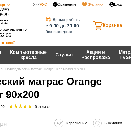
Сравнение
ще
УКР
РУС
Желания
Вход
0529
Время работы:
7353
Корзина
c 9:00 до 20:00
без выходных
 52 06
ть вам?
я
Компьютерные
Акции и
Матр
Стулья
кресла
Распродажа
TVS
Ортопедический матрас Orange Sleep Master 90x200
ский матрас Orange
r 90x200
200
6 отзывов
грн
К сравнению
В желания