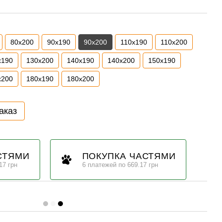
80х200
90х190
90х200
110х190
110х200
х190
130х200
140х190
140х200
150х190
х200
180х190
180х200
аказ
СТЯМИ
ПОКУПКА ЧАСТЯМИ
17 грн
6 платежей по 669.17 грн