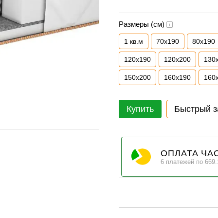
Размеры (см)
1 кв.м
70х190
80х190
120х190
120х200
130
150х200
160х190
160
Купить
Быстрый з
ОПЛАТА ЧА
6 платежей по 669.