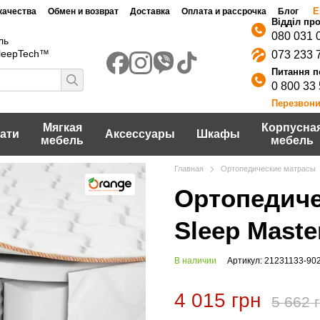
Е
качества
Обмен и возврат
Доставка
Оплата и рассрочка
Блог
080 031 
ль
SleepTech™
073 233 
0 800 33
Перезвони
Мягкая
Корпусна
ати
Аксессуары
Шкафы
мебель
мебель
Главная
Ортопедические матрасы
Ортопедиче
Sleep Maste
В наличии
Артикул: 21231133-90
4 015 грн
5 662 