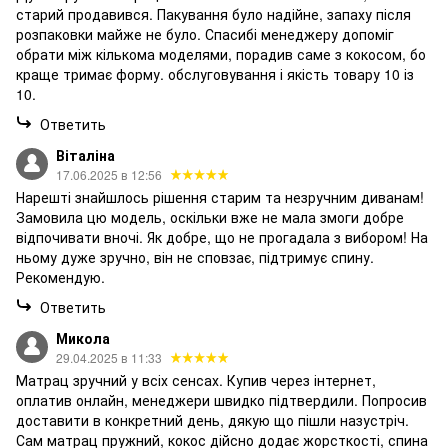
старий продавився. Пакування було надійне, запаху після
розпаковки майже не було. Спасибі менеджеру допоміг
обрати між кількома моделями, порадив саме з кокосом, бо
краще тримає форму. обслуговування і якість товару 10 із
10.
Ответить
Віталіна
17.06.2025 в 12:56
Нарешті знайшлось рішення старим та незручним диванам!
Замовила цю модель, оскільки вже не мала змоги добре
відпочивати вночі. Як добре, що не прогадала з вибором! На
ньому дуже зручно, він не сповзає, підтримує спину.
Рекомендую.
Ответить
Микола
29.04.2025 в 11:33
Матрац зручний у всіх сенсах. Купив через інтернет,
оплатив онлайн, менеджери швидко підтвердили. Попросив
доставити в конкретний день, дякую що пішли назустріч.
Сам матрац пружний, кокос дійсно додає жорсткості, спина