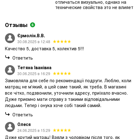
отличаться визуально, однако на
технические свойства это не влияет
Отзывы
6
Єрмолін.В.В.
30.08.2025 в 12:48
Качество 5, доставка 5, колектив 5!!!
Ответить
Тетяна Іванівна
30.06.2025 в 16:29
Замовляла для себе по рекомендації подруги. Люблю, коли
матрац не м'який, а цей саме такий, як треба. В магазині
все чітко, подзвонили, уточнили адресу, приїхало вчасно.
Дуже приємно мати справу з такими відповідальними
людьми. Тепер і онука хоче собі такий самий.
Ответить
Олеся
24.06.2025 в 15:29
Дуже крутий матрац! Взяли з чоловіком після того, як