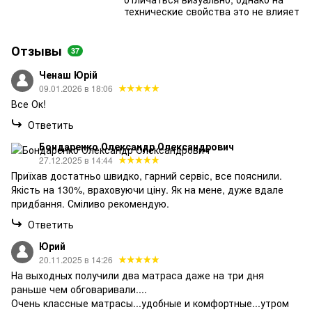
технические свойства это не влияет
Отзывы
37
Ченаш Юрій
09.01.2026 в 18:06
Все Ок!
Ответить
Бондаренко Олександр Олександрович
27.12.2025 в 14:44
Приїхав достатньо швидко, гарний сервіс, все пояснили.
Якість на 130%, враховуючи ціну. Як на мене, дуже вдале
придбання. Сміливо рекомендую.
Ответить
Юрий
20.11.2025 в 14:26
На выходных получили два матраса даже на три дня
раньше чем обговаривали....
Очень классные матрасы...удобные и комфортные...утром