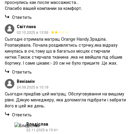
проснулись как после массажиста..
Спасибо вашей компании за комфорт.
Ответить
Світлана
02.10.2025 в 13:56
Сьогодні отримала матрац Orange Handy.Зраділа.
Розпакувала. Почала роздивлятись стрічку,яка відразу
кинулась в очі,тому що в багатьох місцях стирчали
нитки.Також стирчала тканина ,яка не ввійшла під обшив
бортику. І саме цікаве:- 20 см не було пришите .Це жах.
Ответить
Веніамін
24.09.2025 в 10:19
Сьогодні придбав цей матрац. Обслуговування на вищому
рівні. Дякую менеджеру, яка допомогла підібрати і забрати
його в цей же день.
Ответить
Владіслав
22.11.2025 в 15:41