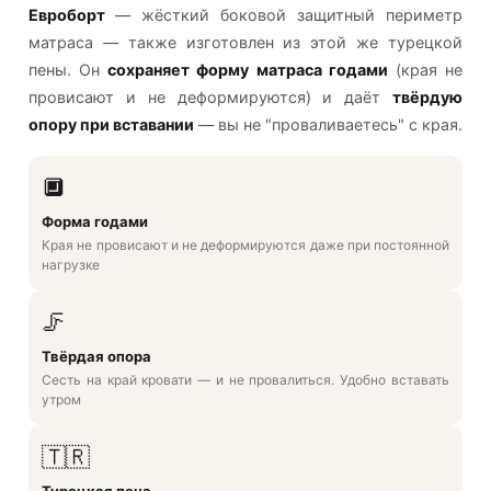
Евроборт
— жёсткий боковой защитный периметр
матраса — также изготовлен из этой же турецкой
пены. Он
сохраняет форму матраса годами
(края не
провисают и не деформируются) и даёт
твёрдую
опору при вставании
— вы не "проваливаетесь" с края.
🔲
Форма годами
Края не провисают и не деформируются даже при постоянной
нагрузке
🦵
Твёрдая опора
Сесть на край кровати — и не провалиться. Удобно вставать
утром
🇹🇷
Турецкая пена