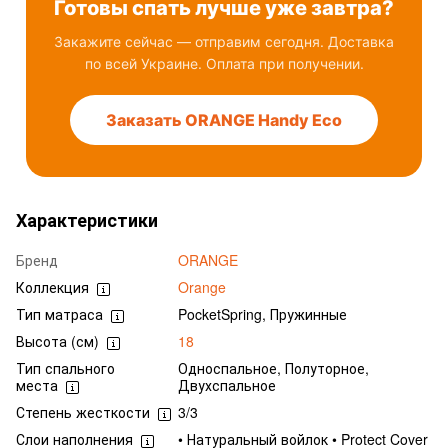
Готовы спать лучше уже завтра?
Закажите сейчас — отправим сегодня. Доставка
по всей Украине. Оплата при получении.
Заказать ORANGE Handy Eco
Характеристики
Бренд
ORANGE
Коллекция
Orange
Тип матраса
PocketSpring, Пружинные
Высота (см)
18
Тип спального
Односпальное, Полуторное,
места
Двухспальное
Степень жесткости
3/3
Слои наполнения
• Натуральный войлок • Protect Cover