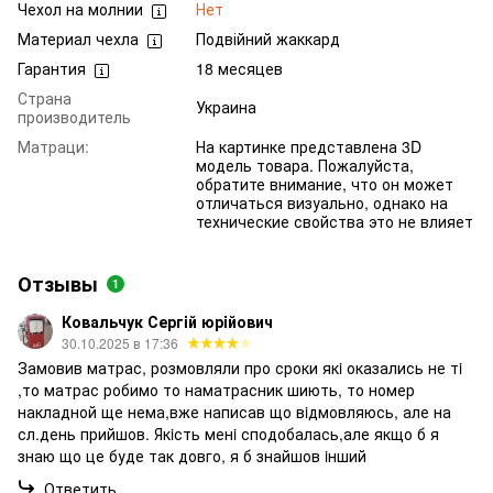
Чехол на молнии
Нет
Материал чехла
Подвійний жаккард
Гарантия
18 месяцев
Страна
Украина
производитель
Матраци:
На картинке представлена 3D
модель товара. Пожалуйста,
обратите внимание, что он может
отличаться визуально, однако на
технические свойства это не влияет
Отзывы
1
Ковальчук Сергiй юрiйович
30.10.2025 в 17:36
Замовив матрас, розмовляли про сроки якi оказались не тi
,то матрас робимо то наматрасник шиють, то номер
накладной ще нема,вже написав що вiдмовляюсь, але на
сл.день прийшов. Якiсть менi сподобалась,але якщо б я
знаю що це буде так довго, я б знайшов iнший
Ответить