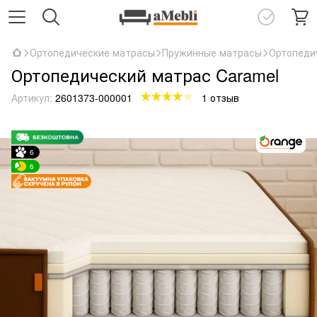
Ортопедические матрасы
Пружинные матрасы
Ортопеди
Ортопедический матрас Caramel
Артикул:
2601373-000001
1 отзыв
6
6