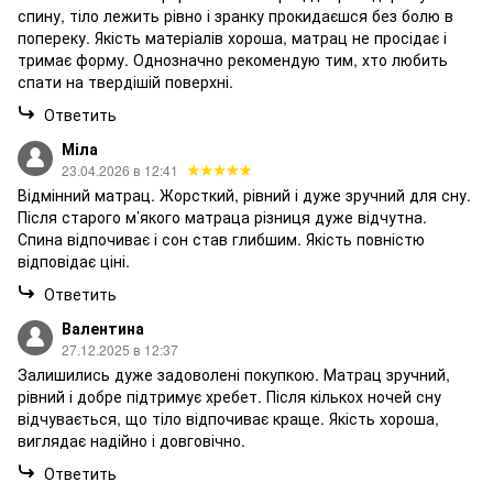
спину, тіло лежить рівно і зранку прокидаєшся без болю в
попереку. Якість матеріалів хороша, матрац не просідає і
тримає форму. Однозначно рекомендую тим, хто любить
спати на твердішій поверхні.
Ответить
Міла
23.04.2026 в 12:41
Відмінний матрац. Жорсткий, рівний і дуже зручний для сну.
Після старого м’якого матраца різниця дуже відчутна.
Спина відпочиває і сон став глибшим. Якість повністю
відповідає ціні.
Ответить
Валентина
27.12.2025 в 12:37
Залишились дуже задоволені покупкою. Матрац зручний,
рівний і добре підтримує хребет. Після кількох ночей сну
відчувається, що тіло відпочиває краще. Якість хороша,
виглядає надійно і довговічно.
Ответить