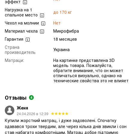
эффект
Нагрузка на 1
до 170 кг
спальное место
Чехол на молнии
Нет
Материал чехла
Микрофибра
Гарантия
18 месяцев
Страна
Украина
производитель
Матраци:
На картинке представлена 3D
модель товара. Пожалуйста,
обратите внимание, что он может
отличаться визуально, однако на
технические свойства это не влияет
Отзывы
4
Женя
24.04.2026 в 12:39
Купили жорсткий матрац, і дуже задоволені. Спочатку
здавався трохи твердим, але через кілька днів звикли і сон
став набагато комфортнішим. Матрац добре підтримує