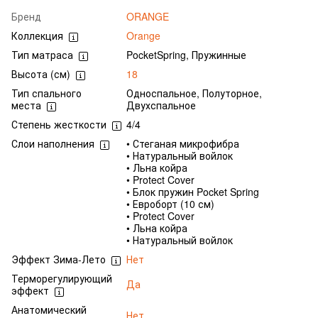
Бренд
ORANGE
Коллекция
Orange
Тип матраса
PocketSpring, Пружинные
Высота (см)
18
Тип спального
Односпальное, Полуторное,
места
Двухспальное
Степень жесткости
4/4
Слои наполнения
• Стеганая микрофибра
• Натуральный войлок
• Льна койра
• Protect Cover
• Блок пружин Pocket Spring
• Евроборт (10 см)
• Protect Cover
• Льна койра
• Натуральный войлок
Эффект Зима-Лето
Нет
Терморегулирующий
Да
эффект
Анатомический
Нет