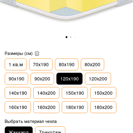
Размеры (см)
1 кв.м
70х190
80х190
80х200
90х190
90х200
120х190
120х200
140х190
140х200
150х190
150х200
160х190
160х200
180х190
180х200
Выбрать материал чехла
Жаккард
Трикотаж