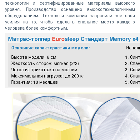
технологии и сертифицированные материалы высокого
уровня. Производство оснащено высокотехнологичным
оборудованием. Технологи компании направили все свои
усилия на то, чтобы сделать спальное место каждого
человека более комфортным.
Матрас-топпер
Euro
sleep Стандарт Memory х4
Основные характеристики модели:
Напол
Высота модели: 6 см
1. Син
Жесткость сторон: мягкая (2/2)
2. Спа
Чехол из трикотажа на молнии
3. Сло
Максимальная нагрузка: до 200 кг
4. Спа
Гарантия: 18 месяцев
5. Син