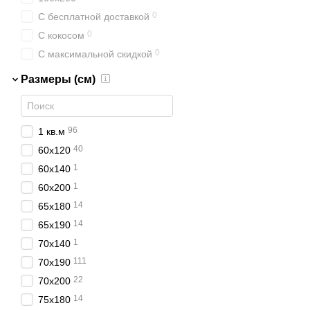
0
С бесплатной доставкой
0
С кокосом
0
С максимальной скидкой
Размеры (см)
96
1 кв.м
40
60х120
1
60х140
1
60х200
14
65х180
14
65х190
1
70х140
111
70х190
22
70х200
14
75х180