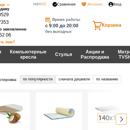
Сравнение
ще
УКР
РУС
Желания
Вход
0529
Время работы:
7353
Корзина
c 9:00 до 20:00
без выходных
 52 06
ть вам?
я
Компьютерные
Акции и
Матр
Стулья
кресла
Распродажа
TVS
по популярности
сначала дешевле
по названию
ртировка: