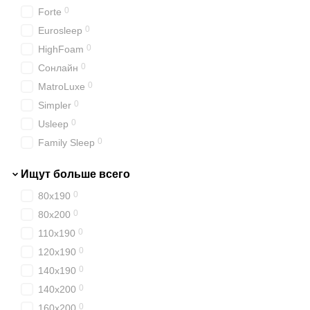
0
Forte
0
Eurosleep
0
HighFoam
0
Сонлайн
0
MatroLuxe
0
Simpler
0
Usleep
0
Family Sleep
0
EMM
Ищут больше всего
0
80х190
0
80х200
0
110х190
0
120х190
0
140х190
0
140х200
0
160х200