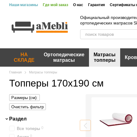
Перейти к основному контенту
Наши магазины
Где мой заказ
О нас
Гарантия
Сертификаты 
Официальный производите
ортопедических матрасов 
НА
Ортопедические
Матрасы
Кров
СКЛАДЕ
матрасы
топперы
Главная
Матрасы топперы
Топперы 170х190 см
Размеры (см):
Очистить фильтр
Раздел
0
Все топеры
0
Акции