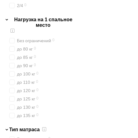
100
150х190
0
2/4
4
150x190
0
3/5
101
150х200
Нагрузка на 1 спальное
0
4/5
место
1
150x200
0
5/5
112
160х190
0
3,5/3,5
0
Без ограничений
1
160x190
0
до 80 кг
114
160х200
0
до 85 кг
8
170х190
0
до 90 кг
8
170х200
0
до 100 кг
110
180х190
0
до 110 кг
5
180x190
0
до 120 кг
110
180х200
0
до 125 кг
4
180x200
0
до 130 кг
5
200х200
0
до 135 кг
0
до 140 кг
Тип матраса
0
до 145 кг