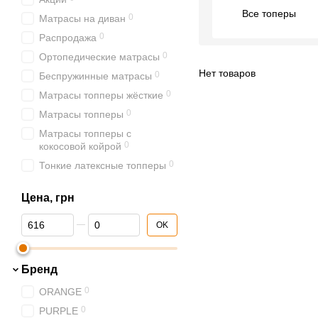
Все топеры
0
Матрасы на диван
0
Распродажа
0
Ортопедические матрасы
Нет товаров
0
Беспружинные матрасы
0
Матрасы топперы жёсткие
0
Матрасы топперы
Матрасы топперы с
0
кокосовой койрой
0
Тонкие латексные топперы
0
Матрасы топперы 140х190
Цена, грн
0
Матрасы топперы 160х190
От Цена, грн
До Цена, грн
0
Матрасы топперы 160х200
OK
0
Матрасы топперы 180х200
0
Акции и Распродажа
Бренд
Беспружинные матрасы с
0
ORANGE
0
кокосом
0
PURPLE
0
Матрасы TVSHOP