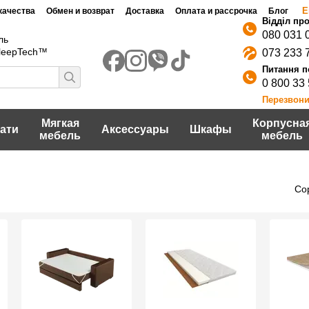
Е
качества
Обмен и возврат
Доставка
Оплата и рассрочка
Блог
080 031 
ль
SleepTech™
073 233 
0 800 33
Перезвони
Мягкая
Корпусна
ати
Аксессуары
Шкафы
мебель
мебель
Со