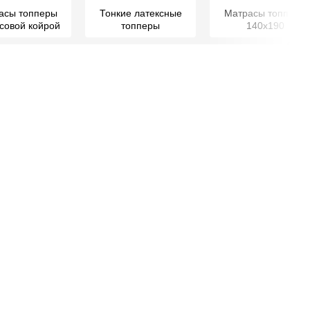
асы топперы
Тонкие латексные
Матрасы топперы
осовой койрой
топперы
140х190