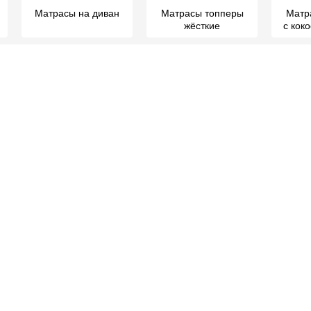
Матрасы на диван
Матрасы топперы
Матр
жёсткие
с кок