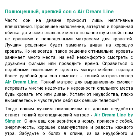
Полноценный, крепкий сон с Air Dream Line
Часто сон на диване приносит лишь негативные
впечатления. Просевшее наполнение, затертая и порванная
обивка, да и само спальное место по качеству и свойствам
не сравнимо с полноценными матрасами для кроватей.
Лучшим решением будет заменить диван на хорошую
кровать. Но не всегда такое решение оптимально, кровать
занимает много места, на ней некомфортно смотреть с
друзьями фильмы или проводить время. Справиться с
подобными нюансами и сделать мягкую мебель гораздо
более удобной для сна поможет - тонкий матрас-топпер
Air Dream Line
. Тонкий матрас для выравнивания сможет
исправить многие недочеты и неровности спального места
будь кровать это или диван. Устали от неудобства, плохо
высыпаетесь и чувствуете себя как севший телефон?
Тогда вашим лучшим помощником от данных неудобств
станет тонкий ортопедический матрас -
Air Dream Line by
Simpler.
С ним ваш сон вернётся в норму, принеся с собой,
энергичность, хорошее самочувствие и радость каждого
утра. Забудьте о болях в спине, из за неудобного и