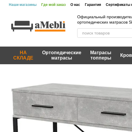
Перейти к основному контенту
Наши магазины
Где мой заказ
О нас
Гарантия
Сертификаты 
Официальный производите
ортопедических матрасов 
НА
Ортопедические
Матрасы
Кров
СКЛАДЕ
матрасы
топперы