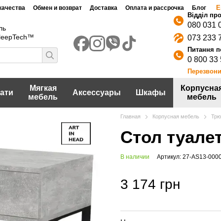
Е
качества
Обмен и возврат
Доставка
Оплата и рассрочка
Блог
080 031 
ль
SleepTech™
073 233 
0 800 33
Перезвони
Мягкая
Корпусна
ати
Аксессуары
Шкафы
мебель
мебель
Главная
Корпусная мебель
Трю
Стол туалет
В наличии
Артикул: 27-AS13-000
3 174 грн