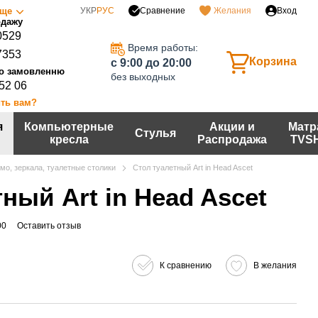
Сравнение
ще
УКР
РУС
Желания
Вход
0529
Время работы:
7353
Корзина
c 9:00 до 20:00
без выходных
 52 06
ть вам?
я
Компьютерные
Акции и
Матр
Стулья
кресла
Распродажа
TVS
мо, зеркала, туалетные столики
Стол туалетный Art in Head Asсet
ный Art in Head Asсet
00
Оставить отзыв
К сравнению
В желания