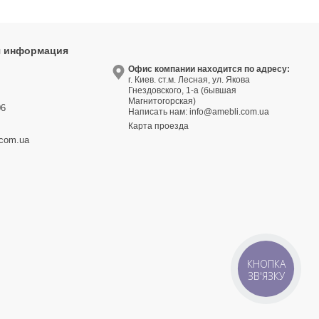
я информация
9
Офис компании находится по адресу:
г. Киев. ст.м. Лесная, ул. Якова
3
Гнездовского, 1-а (бывшая
Магнитогорская)
06
Написать нам:
info@amebli.com.ua
Карта проезда
.com.ua
КНОПКА
ЗВ'ЯЗКУ