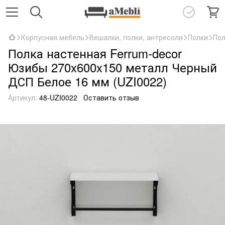
Корпусная мебель
Вешалки, полки, антресоли
Полки
Пол
Полка настенная Ferrum-decor
Юзибы 270x600x150 металл Черный
ДСП Белое 16 мм (UZI0022)
Артикул:
48-UZI0022
Оставить отзыв