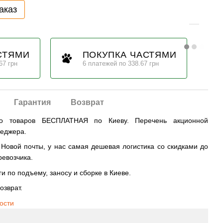
аказ
СТЯМИ
ПОКУПКА ЧАСТЯМИ
67 грн
6 платежей по 338.67 грн
Гарантия
Возврат
во товаров БЕСПЛАТНАЯ по Киеву. Перечень акционной
неджера.
овой почты, у нас самая дешевая логистика со скидками до
ревозчика.
и по подъему, заносу и сборке в Киеве.
озврат.
ости