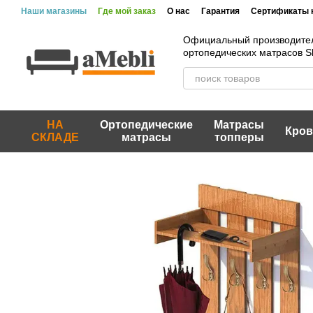
Перейти к основному контенту
Наши магазины
Где мой заказ
О нас
Гарантия
Сертификаты 
Официальный производите
ортопедических матрасов 
НА
Ортопедические
Матрасы
Кров
СКЛАДЕ
матрасы
топперы