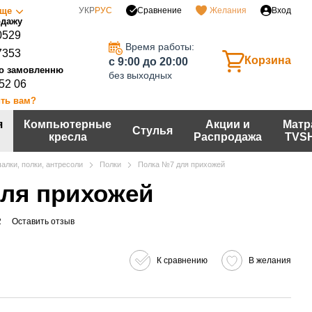
Сравнение
ще
УКР
РУС
Желания
Вход
0529
Время работы:
7353
Корзина
c 9:00 до 20:00
без выходных
 52 06
ть вам?
я
Компьютерные
Акции и
Матр
Стулья
кресла
Распродажа
TVS
алки, полки, антресоли
Полки
Полка №7 для прихожей
ля прихожей
2
Оставить отзыв
К сравнению
В желания