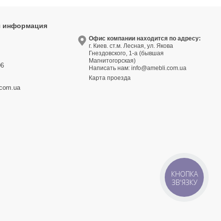
я информация
9
Офис компании находится по адресу:
г. Киев. ст.м. Лесная, ул. Якова
3
Гнездовского, 1-а (бывшая
Магнитогорская)
06
Написать нам:
info@amebli.com.ua
Карта проезда
.com.ua
КНОПКА
ЗВ'ЯЗКУ