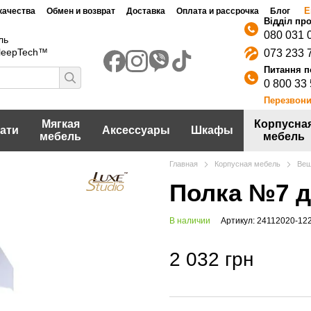
Е
качества
Обмен и возврат
Доставка
Оплата и рассрочка
Блог
080 031 
ль
SleepTech™
073 233 
0 800 33
Перезвони
Мягкая
Корпусна
ати
Аксессуары
Шкафы
мебель
мебель
Главная
Корпусная мебель
Веш
Полка №7 д
В наличии
Артикул: 24112020-12
2 032 грн