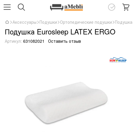
Аксессуары
Подушки
Ортопедические подушки
Подушка
Подушка Eurosleep LATEX ERGO
Артикул:
631082021
Оставить отзыв