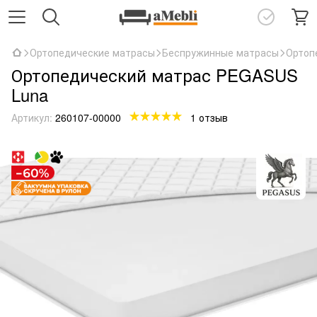
Ортопедические матрасы
Беспружинные матрасы
Ортоп
Ортопедический матрас PEGASUS
Luna
Артикул:
260107-00000
1 отзыв