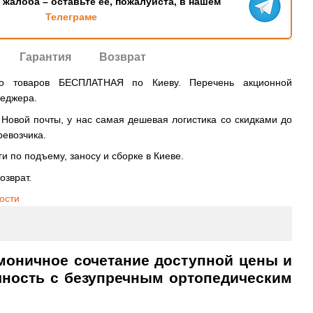
ь жалоба – оставьте ее, пожалуйста, в нашем
Телеграме
Гарантия
Возврат
во товаров БЕСПЛАТНАЯ по Киеву. Перечень акционной
неджера.
овой почты, у нас самая дешевая логистика со скидками до
ревозчика.
и по подъему, заносу и сборке в Киеве.
озврат.
ости
моничное сочетание доступной цены и
чность с безупречным ортопедическим