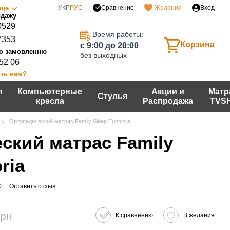
Сравнение
ще
УКР
РУС
Желания
Вход
0529
Время работы:
7353
Корзина
c 9:00 до 20:00
без выходных
 52 06
ть вам?
я
Компьютерные
Акции и
Матр
Стулья
кресла
Распродажа
TVS
Ортопедический матрас Family Sleep Euphoria
ский матрас Family
ria
0
Оставить отзыв
грн
К сравнению
В желания