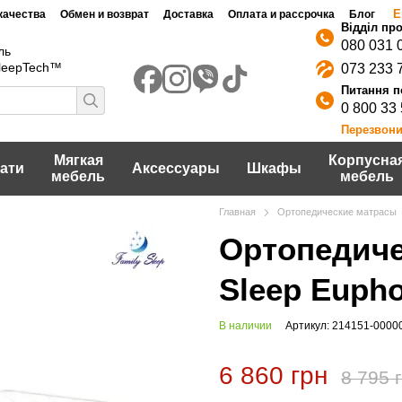
Е
качества
Обмен и возврат
Доставка
Оплата и рассрочка
Блог
080 031 
ль
SleepTech™
073 233 
0 800 33
Перезвони
Мягкая
Корпусна
ати
Аксессуары
Шкафы
мебель
мебель
Главная
Ортопедические матрасы
Ортопедиче
Sleep Eupho
В наличии
Артикул: 214151-0000
6 860 грн
8 795 