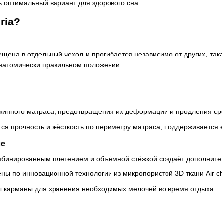
 оптимальный вариант для здорового сна.
ria?
щена в отдельный чехол и прогибается независимо от других, так
анатомически правильном положении.
жинного матраса, предотвращения их деформации и продления ср
ся прочность и жёсткость по периметру матраса, поддерживается
ле
омбинированным плетением и объёмной стёжкой создаёт дополнит
ы по инновационной технологии из микропористой 3D ткани Air ch
ы карманы для хранения необходимых мелочей во время отдыха