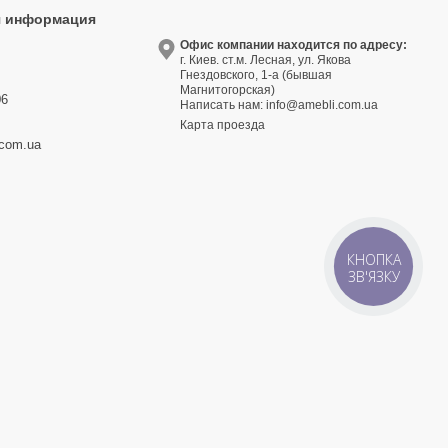
я информация
9
Офис компании находится по адресу:
г. Киев. ст.м. Лесная, ул. Якова
3
Гнездовского, 1-а (бывшая
Магнитогорская)
06
Написать нам:
info@amebli.com.ua
Карта проезда
.com.ua
КНОПКА
ЗВ'ЯЗКУ