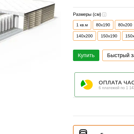
Размеры (см)
1 кв.м
80х190
80х200
140х200
150х190
150
Купить
Быстрый з
ОПЛАТА ЧА
6 платежей по 1 14