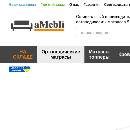
Перейти к основному контенту
Наши магазины
Где мой заказ
О нас
Гарантия
Сертификаты 
Официальный производите
ортопедических матрасов 
НА
Ортопедические
Матрасы
Кров
СКЛАДЕ
матрасы
топперы