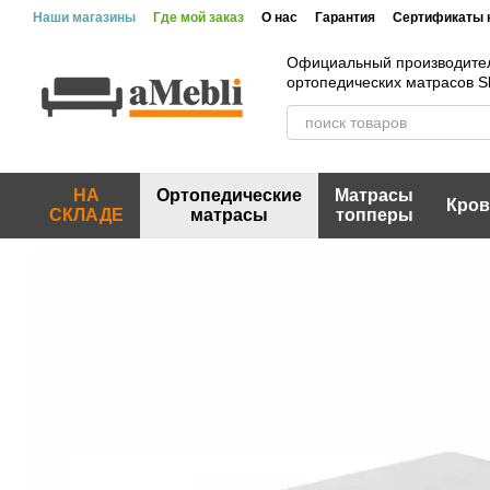
Перейти к основному контенту
Наши магазины
Где мой заказ
О нас
Гарантия
Сертификаты 
Вакансии
Акции и скидки
Отзывы
Пользовательское согла
Официальный производите
ортопедических матрасов 
НА
Ортопедические
Матрасы
Кров
СКЛАДЕ
матрасы
топперы