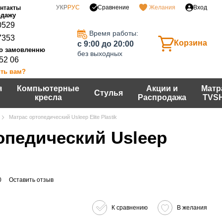
Сравнение
УКР
РУС
Желания
Вход
нтакты
0529
Время работы:
7353
Корзина
c 9:00 до 20:00
без выходных
 52 06
ть вам?
я
Компьютерные
Акции и
Матр
Стулья
кресла
Распродажа
TVS
Матрас ортопедический Usleep Elite Plastik
опедический Usleep
0
Оставить отзыв
К сравнению
В желания