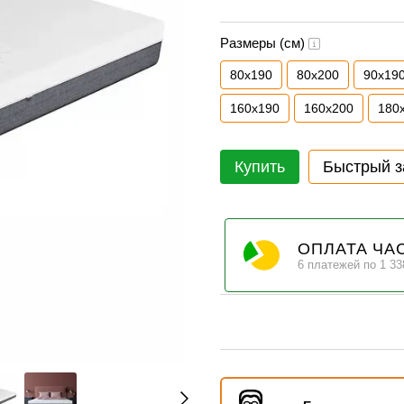
Размеры (см)
80х190
80х200
90х19
160х190
160х200
180
Купить
Быстрый з
ОПЛАТА ЧА
6 платежей по 1 33