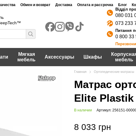
качества
Обмен и возврат
Доставка
Оплата и рассрочка
Блог
Ко
Договор публичной оферты
шение
Политика конфидециальности
080 031 
ль
SleepTech™
073 233 
0 800 33
Перезвони
Мягкая
Корпусна
ати
Аксессуары
Шкафы
мебель
мебель
Главная
Ортопедические матрасы
Матрас орт
Elite Plastik
В наличии
Артикул: 256151-0000
8 033 грн