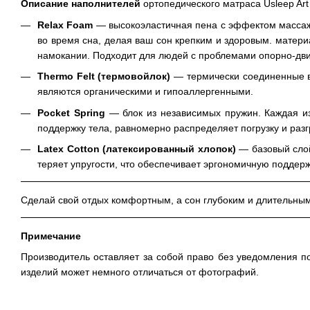
Описание наполнителей
ортопедического матраса Usleep Art 
Relax Foam
— высокоэластичная пена с эффектом массажа
во время сна, делая ваш сон крепким и здоровым. матери
намокании. Подходит для людей с проблемами опорно-дви
Thermo Felt (термовойлок)
— термически соединенные в
являются органическими и гипоаллергенными.
Pocket Spring
— блок из независимых пружин. Каждая из
поддержку тела, равномерно распределяет погрузку и разг
Latex Cotton (латексированный хлопок)
— базовый слой
теряет упругости, что обеспечивает эргономичную поддерж
Сделай свой отдых комфортным, а сон глубоким и длительным в
Примечание
Производитель оставляет за собой право без уведомления п
изделий может немного отличаться от фотографий.