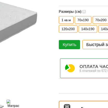
Размеры (см)
1 кв.м
70х190
70х200
120х200
140х190
140
Купить
Быстрый з
ОПЛАТА ЧА
6 платежей по 672.