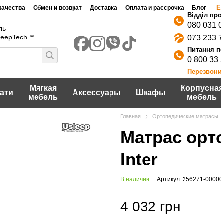
Е
качества
Обмен и возврат
Доставка
Оплата и рассрочка
Блог
080 031 
ль
SleepTech™
073 233 
0 800 33
Перезвони
Мягкая
Корпусна
ати
Аксессуары
Шкафы
мебель
мебель
Главная
Ортопедические матрасы
Матрас орт
Inter
В наличии
Артикул: 256271-0000
4 032 грн