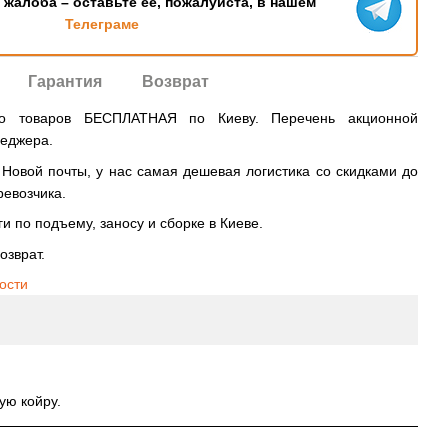
ь жалоба – оставьте ее, пожалуйста, в нашем
Телеграме
Гарантия
Возврат
во товаров БЕСПЛАТНАЯ по Киеву. Перечень акционной
неджера.
овой почты, у нас самая дешевая логистика со скидками до
ревозчика.
и по подъему, заносу и сборке в Киеве.
озврат.
ости
ую койру.