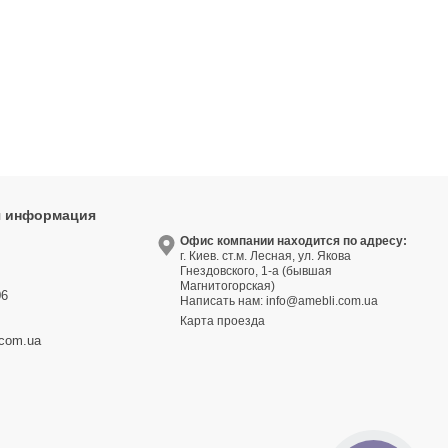
я информация
9
Офис компании находится по адресу:
г. Киев. ст.м. Лесная, ул. Якова
3
Гнездовского, 1-а (бывшая
Магнитогорская)
06
Написать нам:
info@amebli.com.ua
Карта проезда
.com.ua