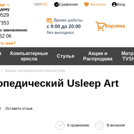
Сравнение
ще
УКР
РУС
Желания
Вход
0529
Время работы:
7353
Корзина
c 9:00 до 20:00
без выходных
 52 06
ть вам?
я
Компьютерные
Акции и
Матр
Стулья
кресла
Распродажа
TVS
Матрас ортопедический Usleep Art Inter
опедический Usleep Art
0
Оставить отзыв
К сравнению
В желания