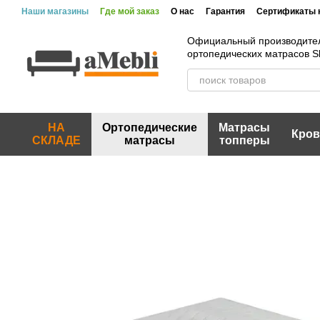
Перейти к основному контенту
Наши магазины
Где мой заказ
О нас
Гарантия
Сертификаты 
Официальный производите
ортопедических матрасов 
НА
Ортопедические
Матрасы
Кров
СКЛАДЕ
матрасы
топперы