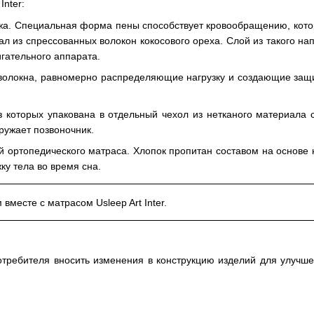
Inter:
. Специальная форма пены способствует кровообращению, которо
ал из спрессованных волокон кокосового ореха. Слой из такого н
гательного аппарата.
олокна, равномерно распределяющие нагрузку и создающие защит
 которых упакована в отдельный чехол из нетканого материала 
ружает позвоночник.
 ортопедического матраса. Хлопок пропитан составом на основе н
ку тела во время сна.
месте с матрасом Usleep Art Inter.
отребителя вносить изменения в конструкцию изделий для улучше