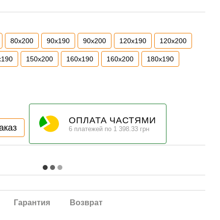
80х200
90х190
90х200
120х190
120х200
х190
150х200
160х190
160х200
180х190
ОПЛАТА ЧАСТЯМИ
аказ
6 платежей по 1 398.33 грн
Гарантия
Возврат