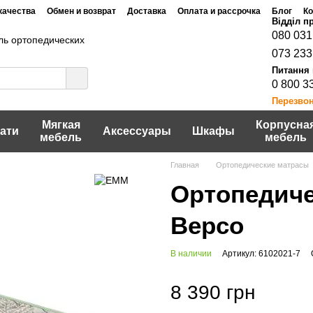
качества
Обмен и возврат
Доставка
Оплата и рассрочка
Блог
Ко
Договор публичной оферты
шение
Политика конфидециальности
080 031
ь ортопедических
073 233
0 800 3
Перезво
Мягкая
Корпусна
ати
Аксессуары
Шкафы
мебель
мебель
Главная
Ортопедические матрасы
Ортопедиче
Версо
В наличии
Артикул: 6102021-7
8 390 грн