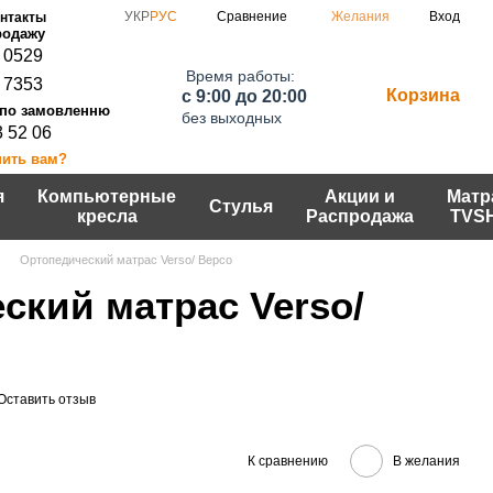
Сравнение
УКР
РУС
Желания
Вход
нтакты
 0529
Время работы:
 7353
Корзина
c 9:00 до 20:00
без выходных
3 52 06
нить вам?
я
Компьютерные
Акции и
Матр
Стулья
кресла
Распродажа
TVS
Ортопедический матрас Verso/ Версо
ский матрас Verso/
Оставить отзыв
К сравнению
В желания