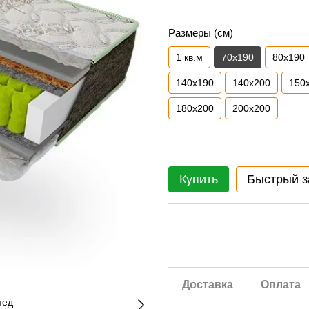
Размеры (см)
1 кв.м
70х190
80х190
140х190
140х200
150
180х200
200х200
Купить
Быстрый з
Доставка
Оплата