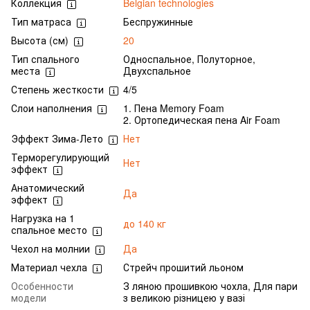
Коллекция
Belgian technologies
Тип матраса
Беспружинные
Высота (см)
20
Тип спального
Односпальное, Полуторное,
места
Двухспальное
Степень жесткости
4/5
Слои наполнения
1. Пена Memory Foam
2. Ортопедическая пена Air Foam
Эффект Зима-Лето
Нет
Терморегулирующий
Нет
эффект
Анатомический
Да
эффект
Нагрузка на 1
до 140 кг
спальное место
Чехол на молнии
Да
Материал чехла
Стрейч прошитий льоном
Особенности
З ляною прошивкою чохла, Для пари
модели
з великою різницею у вазі