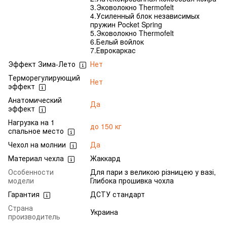
3.Эковолокно Thermofelt
4.Усиленный блок независимых
пружин Pocket Spring
5.Эковолокно Thermofelt
6.Белый войлок
7.Еврокаркас
Эффект Зима-Лето
Нет
Терморегулирующий
Нет
эффект
Анатомический
Да
эффект
Нагрузка на 1
до 150 кг
спальное место
Чехол на молнии
Да
Материал чехла
Жаккард
Особенности
Для пари з великою різницею у вазі,
модели
Глибока прошивка чохла
Гарантия
ДСТУ стандарт
Страна
Украина
производитель