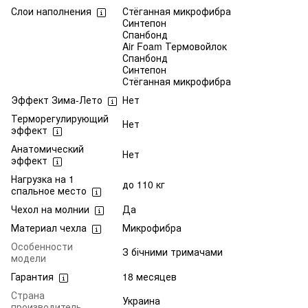
Слои наполнения
Стёганная микрофибра
Синтепон
Спанбонд
Air Foam Термовойлок
Спанбонд
Синтепон
Стёганная микрофибра
Эффект Зима-Лето
Нет
Терморегулирующий
Нет
эффект
Анатомический
Нет
эффект
Нагрузка на 1
до 110 кг
спальное место
Чехол на молнии
Да
Материал чехла
Микрофибра
Особенности
З бічними тримачами
модели
Гарантия
18 месяцев
Страна
Украина
производитель