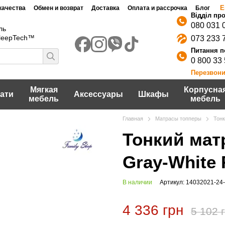
Е
качества
Обмен и возврат
Доставка
Оплата и рассрочка
Блог
080 031 
ль
SleepTech™
073 233 
0 800 33
Перезвони
Мягкая
Корпусна
ати
Аксессуары
Шкафы
мебель
мебель
Главная
Матрасы топперы
Тонк
Тонкий матр
Gray-White 
В наличии
Артикул: 14032021-24
4 336 грн
5 102 