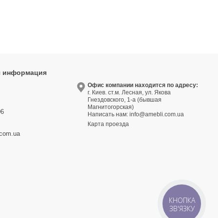
я информация
9
Офис компании находится по адресу:
г. Киев. ст.м. Лесная, ул. Якова
3
Гнездовского, 1-а (бывшая
Магнитогорская)
06
Написать нам:
info@amebli.com.ua
Карта проезда
.com.ua
КНОПКА
ЗВ'ЯЗКУ