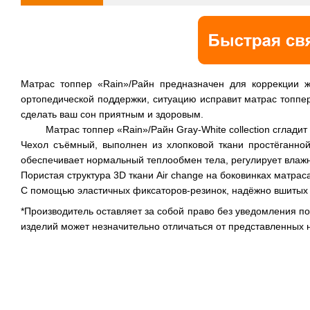
Матрас топпер «Rain»/Райн предназначен для коррекции 
ортопедической поддержки, ситуацию исправит матрас топпе
сделать ваш сон приятным и здоровым.
Матрас топпер «Rain»/Райн Gray-White collection сгладит 
Чехол съёмный, выполнен из хлопковой ткани простёганно
обеспечивает нормальный теплообмен тела, регулирует влажн
Пористая структура 3D ткани Air change на боковинках матра
С помощью эластичных фиксаторов-резинок, надёжно вшитых в
*Производитель оставляет за собой право без уведомления п
изделий может незначительно отличаться от представленных 