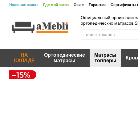
Перейти к основному контенту
Наши магазины
Где мой заказ
О нас
Гарантия
Сертификаты 
Официальный производите
ортопедических матрасов 
НА
Ортопедические
Матрасы
Кров
СКЛАДЕ
матрасы
топперы