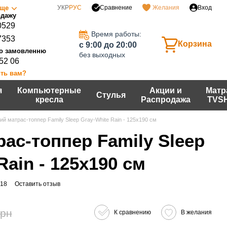
Сравнение
ще
УКР
РУС
Желания
Вход
0529
Время работы:
7353
Корзина
c 9:00 до 20:00
без выходных
 52 06
ть вам?
я
Компьютерные
Акции и
Матр
Стулья
кресла
Распродажа
TVS
ий матрас-топпер Family Sleep Gray-White Rain - 125х190 см
ас-топпер Family Sleep
Rain - 125х190 см
-18
Оставить отзыв
грн
К сравнению
В желания