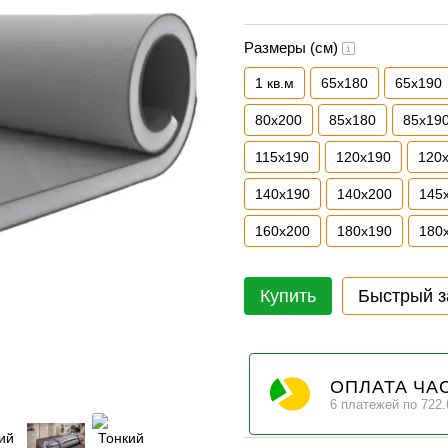
Размеры (см)
1 кв.м
65х180
65х190
80х200
85х180
85х19
115х190
120х190
120
140х190
140х200
145
160х200
180х190
180
Купить
Быстрый з
ОПЛАТА ЧА
6 платежей по 722.