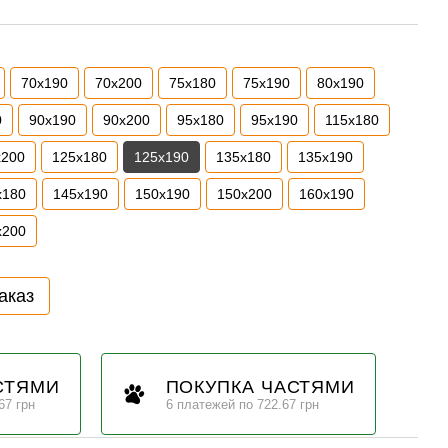
70х190
70х200
75х180
75х190
80х190
0
90х190
90х200
95х180
95х190
115х180
х200
125х180
125х190
135х180
135х190
х180
145х190
150х190
150х200
160х190
х200
аказ
СТЯМИ
ПОКУПКА ЧАСТЯМИ
67 грн
6 платежей по 722.67 грн