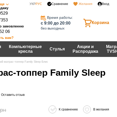
Сравнение
ще
УКР
РУС
Желания
Вход
0529
Время работы:
7353
Корзина
c 9:00 до 20:00
без выходных
 52 06
ть вам?
я
Компьютерные
Акции и
Матр
Стулья
кресла
Распродажа
TVS
ий матрас-топпер Family Sleep Блис
ас-топпер Family Sleep
Оставить отзыв
грн
К сравнению
В желания