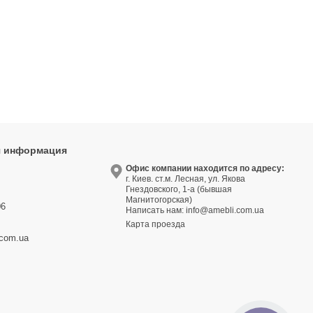
я информация
9
Офис компании находится по адресу:
г. Киев. ст.м. Лесная, ул. Якова
3
Гнездовского, 1-а (бывшая
Магнитогорская)
06
Написать нам:
info@amebli.com.ua
Карта проезда
.com.ua