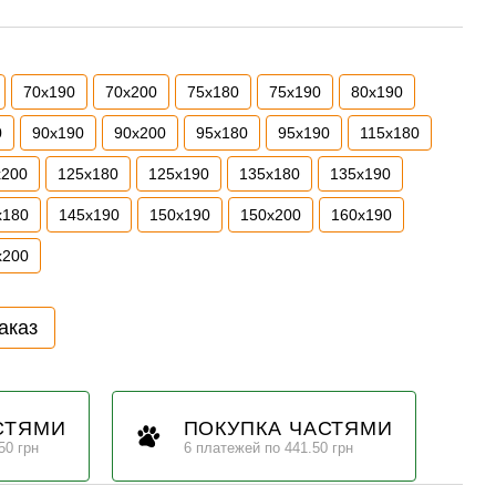
70х190
70х200
75х180
75х190
80х190
0
90х190
90х200
95х180
95х190
115х180
х200
125х180
125х190
135х180
135х190
х180
145х190
150х190
150х200
160х190
х200
аказ
СТЯМИ
ПОКУПКА ЧАСТЯМИ
50 грн
6 платежей по 441.50 грн