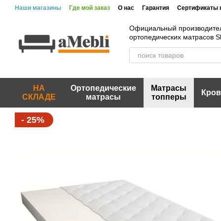
Перейти к основному контенту
Наши магазины
Где мой заказ
О нас
Гарантия
Сертификаты 
Официальный производите
ортопедических матрасов 
НА
Ортопедические
Матрасы
Кров
СКЛАДЕ
матрасы
топперы
- 25%