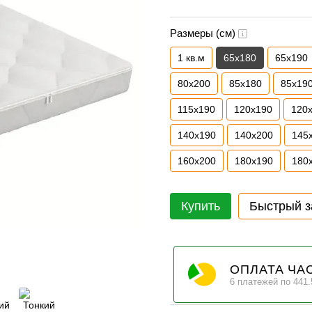
Размеры (см)
1 кв.м
65х180
65х190
80х200
85х180
85х19
115х190
120х190
120
140х190
140х200
145
160х200
180х190
180
Купить
Быстрый з
ОПЛАТА ЧА
6 платежей по 441.