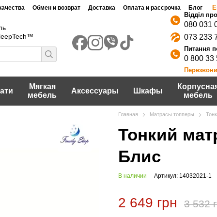
Е
качества
Обмен и возврат
Доставка
Оплата и рассрочка
Блог
080 031 
ль
SleepTech™
073 233 
0 800 33
Перезвони
Мягкая
Корпусна
ати
Аксессуары
Шкафы
мебель
мебель
Главная
Матрасы топперы
Тонк
Тонкий матр
Блис
В наличии
Артикул: 14032021-1
2 649 грн
3 532 