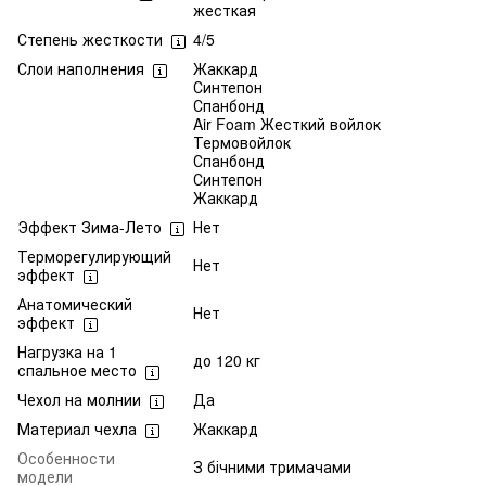
жесткая
Степень жесткости
4/5
Слои наполнения
Жаккард
Синтепон
Спанбонд
Air Foam Жесткий войлок
Термовойлок
Спанбонд
Синтепон
Жаккард
Эффект Зима-Лето
Нет
Терморегулирующий
Нет
эффект
Анатомический
Нет
эффект
Нагрузка на 1
до 120 кг
спальное место
Чехол на молнии
Да
Материал чехла
Жаккард
Особенности
З бічними тримачами
модели