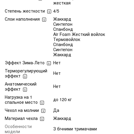
жесткая
Степень жесткости
4/5
Слои наполнения
Жаккард
Синтепон
Спанбонд
Air Foam Жесткий войлок
Термовойлок
Спанбонд
Синтепон
Жаккард
Эффект Зима-Лето
Нет
Терморегулирующий
Нет
эффект
Анатомический
Нет
эффект
Нагрузка на 1
до 120 кг
спальное место
Чехол на молнии
Да
Материал чехла
Жаккард
Особенности
З бічними тримачами
модели