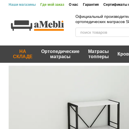
Перейти к основному контенту
Наши магазины
Где мой заказ
О нас
Гарантия
Сертификаты 
Официальный производите
ортопедических матрасов 
НА
Ортопедические
Матрасы
Кров
СКЛАДЕ
матрасы
топперы