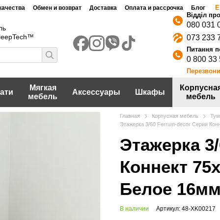
Е
качества
Обмен и возврат
Доставка
Оплата и рассрочка
Блог
080 031 
ль
SleepTech™
073 233 
0 800 33
Перезвони
Мягкая
Корпусна
ати
Аксессуары
Шкафы
мебель
мебель
Главная
Корпусная мебель
Ту
Этажерка 3/60 Ferrum-decor Серии Ко
Этажерка 3
Коннект 75
Белое 16м
В наличии
Артикул: 48-XK00217