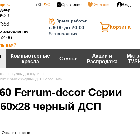
Сравнение
ще
УКР
РУС
Желания
Вход
0529
Время работы:
7353
Корзина
c 9:00 до 20:00
без выходных
 52 06
ть вам?
я
Компьютерные
Акции и
Матр
Стулья
кресла
Распродажа
TVS
мбы
Тумбы для обуви
ннект 75x60x28 черный ДСП Белое 16мм
/60 Ferrum-decor Серии
x60x28 черный ДСП
м
Оставить отзыв