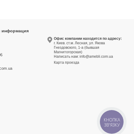
я информация
9
Офис компании находится по адресу:
г. Киев. ст.м. Лесная, ул. Якова
3
Гнездовского, 1-а (бывшая
Магнитогорская)
06
Написать нам:
info@amebli.com.ua
Карта проезда
.com.ua
КНОПКА
ЗВ'ЯЗКУ