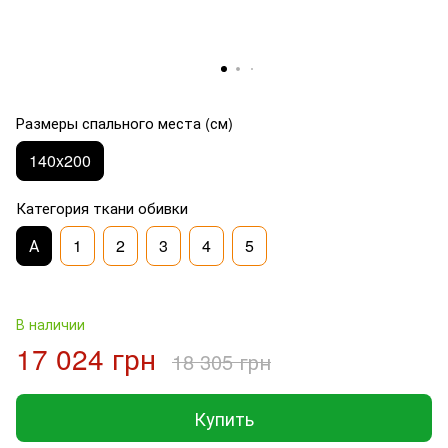
Размеры спального места (см)
140x200
Категория ткани обивки
А
1
2
3
4
5
В наличии
17 024 грн
18 305 грн
Купить