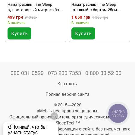
Наматрасник Fine Sleep
Наматрасник Fine Sleep
односторонний микрофибра
стеганый с бортом 25см
стеганый с угловыми
180х200
499 грн
1 050 грн
913 грн
1 385 грн
фиксаторами (в сумке-чехле)
В наличии
В наличии
Купить
Купить
080 031 0529
073 233 7353
0 800 33 52 06
Контакты
Полная версия сайта
© 2015—2026
aMebli - все права защищены.
КНОПКА
ЗВ'ЯЗКУ
Официальный производитель ортопедических матрасов
SleepTech™
Любое использование информации с сайта без письменного
разрешения администрации запрещено!