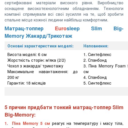
сертифіковані матеріали високого рівня. Виробництво
оснащене високотехнологічним обладнанням. Технологи
компанії спрямували всі свої зусилля на те, щоб зробити
спальне місце кожної людини найбільш комфортним.
Матрац-топпер
Euro
sleep Slim Big-
Memory Жакард/Трикотаж
Основні характеристики моделі:
Наповнення:
Висота моделі: 6 см
1. Синтефлекс
Жорсткість сторін: м'яка (2/2)
2. Спанбонд
Чохол з жакарда/ трикотажу
3. Піна Memory Foam 
Максимальне навантаження: до
см
200 кг
4. Спанбонд
Гарантія: 18 місяців
5. Синтефлекс
5 причин придбати тонкий матрац-топпер Slim
Big-Memory:
1. Піна Memory 5 см
реагує на температуру і масу тіла,