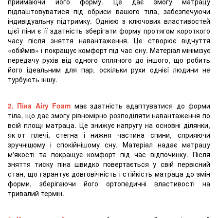
приймаючи його форму. Це дає змогу матрацу
підлаштовуватися під обриси вашого тіла, забезпечуючи
індивідуальну підтримку. Однією з ключових властивостей
цієї піни є її здатність зберігати форму протягом короткого
часу після зняття навантаження. Це створює відчуття
«обіймів» і покращує комфорт під час сну. Матеріал мінімізує
передачу рухів від одного сплячого до іншого, що робить
його ідеальним для пар, оскільки рухи однієї людини не
турбують іншу.
2. Піна Airy Foam
має здатність адаптуватися до форми
тіла, що дає змогу рівномірно розподіляти навантаження по
всій площі матраца. Це знижує напругу на основні ділянки,
як-от плечі, стегна і нижня частина спини, сприяючи
зручнішому і спокійнішому сну. Матеріал надає матрацу
м'якості та покращує комфорт під час відпочинку. Після
зняття тиску піна швидко повертається у свій первісний
стан, що гарантує довговічність і стійкість матраца до змін
форми, зберігаючи його ортопедичні властивості на
тривалий термін.