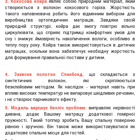
3. Кокосова койра
являє собою природний матеріал, який
створюється з волокон кокосового горіха. Жорсткість
такого наповнювача робить його відмінним вибором для
виробництва ортопедичних матраців. Завдяки своїй
природній структурі, койра дає змогу повітрю вільно
циркулювати, що сприяє підтримці комфортних умов для
сну і знижує ймовірність накопичення вологи, особливо в
теплу пору року. Койра також використовується в дитячих
матрацах, оскільки вона забезпечує необхідну жорсткість
для формування правильної постави у дитини.
4. Захисне полотно Спанбонд,
що складається з
синтетичних волокон, які скріплюються
безклейовим методом. Як наслідок - матеріал навіть при
впливі високих температур не випаровує шкідливих речовин,
і не створює парникового ефекту.
5. Модель вирішує безліч проблем:
виправляє нерівності
дивана, додає Вашому матрацу додаткової помірної
пружності. Такий топпер зробить Вашу спальну поверхню
рівною і зручною. Він також може використовуватися як
додаткове спальне місце для гостей.