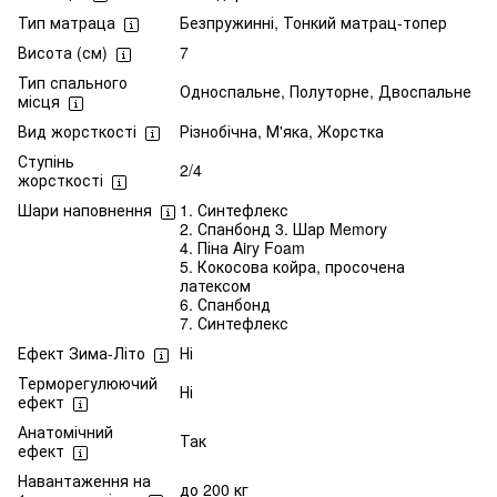
Тип матраца
Безпружинні, Тонкий матрац-топер
Висота (см)
7
Тип спального
Односпальне, Полуторне, Двоспальне
місця
Вид жорсткості
Різнобічна, М'яка, Жорстка
Ступінь
2/4
жорсткості
Шари наповнення
1. Синтефлекс
2. Спанбонд 3. Шар Memory
4. Піна Airy Foam
5. Кокосова койра, просочена
латексом
6. Спанбонд
7. Синтефлекс
Ефект Зима-Літо
Ні
Терморегулюючий
Ні
ефект
Анатомічний
Так
ефект
Навантаження на
до 200 кг