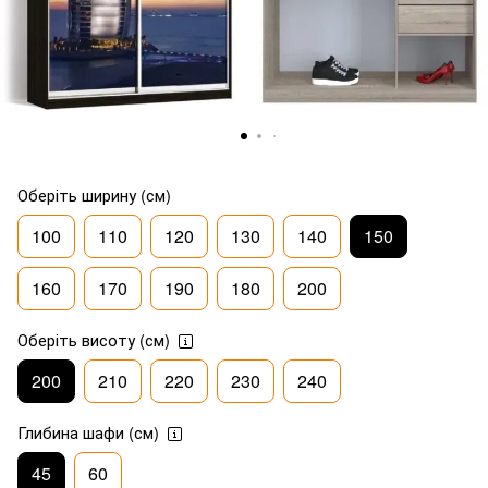
Оберіть ширину (см)
100
110
120
130
140
150
160
170
190
180
200
Оберіть висоту (см)
200
210
220
230
240
Глибина шафи (см)
45
60