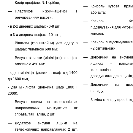
Колір профілю: №1 срібло;
Консоль кутова, прям
Пластикові ніжки-чашечки з
або дуга;
регулюванням висоти:
Козирок бе
-
в 2-х
дверних шафах - 6-8 шт .;
підсвічування для кутов
консолі;
-
в 3-х
дверних шафах - 10 шт .;
Козирок з підсвічування
Вішалки (кронштейни) для одягу в
- 2 світильники;
шафах глибиною 600 мм;
Доводчики на висувни
Висувні вішалки (мініліфти) в шафах
ящиках - напрямн
глибиною 450 мм:
телескопічні 
- один мініліфт (довжина шаф від 1400
доводчиками для ящиків;
до 1600 мм);
Доводчики на двер
- два мініліфта (довжина шаф 1800 і
фасаду;
2000);
Заміна кольору профілю;
Висувні ящики на телескопічних
направляючих, монтуються як
справа, так і зліва, 2 шт .;
Додаткові висувні ящики на
телескопічних направляючих 2 шт.