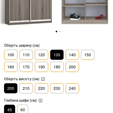
Оберіть ширину (см)
100
110
120
130
140
150
160
170
190
180
200
Оберіть висоту (см)
200
210
220
230
240
Глибина шафи (см)
45
60