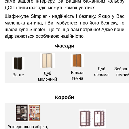
саме вашого інтер'єру. За Вашим бажанням кольору
ДСП і типи фасадів можуть комбінуватися.
Шафи-купе Simpler - надійність і безпеку. Якщо у Вас
маленька дитина, і Ви турбуєтеся про його безпеку, то
шафи-купе Simpler - це те, що вам потрібно! Адже вони
відрізняються особливою надійністю.
Фасади
Дуб
Зебран
Вільха
Дуб
сонома
темни
Венге
темна
молочний
Короби
Універсальна збірка,