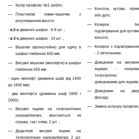
Колір профілю: №1 срібло;
Консоль кутова, прям
Пластикові ніжки-чашечки з
або дуга;
регулюванням висоти:
Козирок бе
-
в 2-х
дверних шафах - 6-8 шт .;
підсвічування для кутов
консолі;
-
в 3-х
дверних шафах - 10 шт .;
Козирок з підсвічування
Вішалки (кронштейни) для одягу в
- 2 світильники;
шафах глибиною 600 мм;
Доводчики на висувни
Висувні вішалки (мініліфти) в шафах
ящиках - напрямн
глибиною 450 мм:
телескопічні 
- один мініліфт (довжина шаф від 1400
доводчиками для ящиків;
до 1600 мм);
Доводчики на двер
- два мініліфта (довжина шаф 1800 і
фасаду;
2000);
Заміна кольору профілю;
Висувні ящики на телескопічних
направляючих, монтуються як
справа, так і зліва, 2 шт .;
Додаткові висувні ящики на
телескопічних направляючих 2 шт.