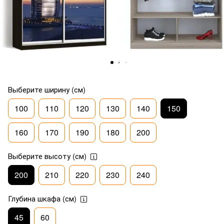
Выберите ширину (см)
100
110
120
130
140
150
160
170
190
180
200
Выберите высоту (см)
200
210
220
230
240
Глубина шкафа (см)
45
60