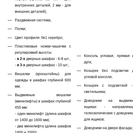
внутренних деталей, 2 мм - для
внешних деталей);
Раздвижная система;
Полки;
Цвет профиля: №1 серебро;
Пластиковые ножки-чашечки с
регулировкий высоты:
Консоль угловая, прямая 
-
в 2-х
дверных шкафах - 6-8 шт.;
дуга;
-
в 3-х
дверных шкафах - 10 шт.;
Козырек без подсветки 
Вешалки (кронштейны) для
угловой консоли;
одежды в шкафах глубиной 600
Козырек с подсветкой 
мм;
светильника;
Выдвижные вешалки
Доводчики на выдвиж
(минилифты) в шкафах глубиной
ящиках - направляю
450 мм:
телескопические с доводчик
- один минилифт (длина шкафов
для ящиков;
от 1400 до 1600 мм);
- два минилифта (длина шкафов
Доводчики на двери фасада;
1800 и 2000);