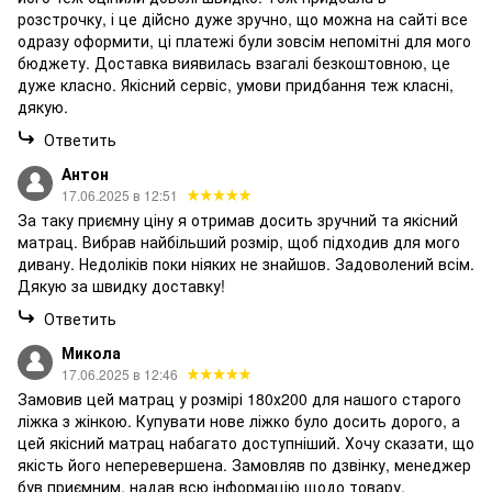
розстрочку, і це дійсно дуже зручно, що можна на сайті все
одразу оформити, ці платежі були зовсім непомітні для мого
бюджету. Доставка виявилась взагалі безкоштовною, це
дуже класно. Якісний сервіс, умови придбання теж класні,
дякую.
Ответить
Антон
17.06.2025 в 12:51
За таку приємну ціну я отримав досить зручний та якісний
матрац. Вибрав найбільший розмір, щоб підходив для мого
дивану. Недоліків поки ніяких не знайшов. Задоволений всім.
Дякую за швидку доставку!
Ответить
Микола
17.06.2025 в 12:46
Замовив цей матрац у розмірі 180х200 для нашого старого
ліжка з жінкою. Купувати нове ліжко було досить дорого, а
цей якісний матрац набагато доступніший. Хочу сказати, що
якість його неперевершена. Замовляв по дзвінку, менеджер
був приємним, надав всю інформацію щодо товару.