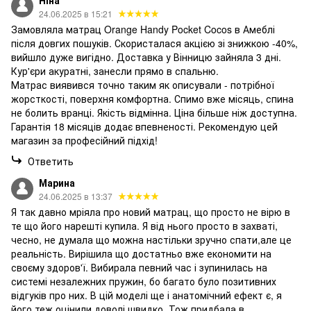
Ніна
24.06.2025 в 15:21
Замовляла матрац Orange Handy Pocket Cocos в Амеблі
після довгих пошуків. Скористалася акцією зі знижкою -40%,
вийшло дуже вигідно. Доставка у Вінницю зайняла 3 дні.
Кур'єри акуратні, занесли прямо в спальню.
Матрас виявився точно таким як описували - потрібної
жорсткості, поверхня комфортна. Спимо вже місяць, спина
не болить вранці. Якість відмінна. Ціна більше ніж доступна.
Гарантія 18 місяців додає впевненості. Рекомендую цей
магазин за професійний підхід!
Ответить
Марина
24.06.2025 в 13:37
Я так давно мріяла про новий матрац, що просто не вірю в
те що його нарешті купила. Я від нього просто в захваті,
чесно, не думала що можна настільки зручно спати,але це
реальність. Вирішила що достатньо вже економити на
своєму здоров'ї. Вибирала певний час і зупинилась на
системі незалежних пружин, бо багато було позитивних
відгуків про них. В цій моделі ще і анатомічний ефект є, я
його теж оцінили доволі швидко. Тож придбала в