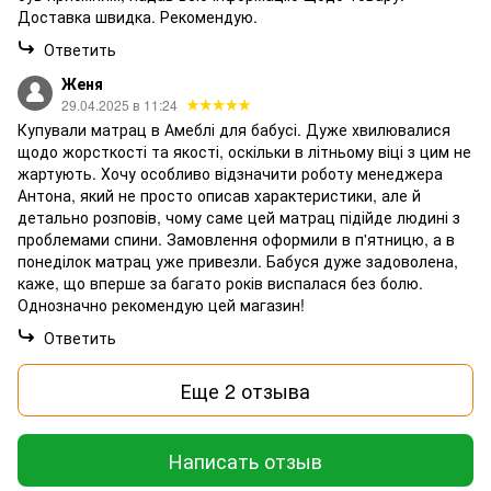
Доставка швидка. Рекомендую.
Ответить
Женя
29.04.2025 в 11:24
Купували матрац в Амеблі для бабусі. Дуже хвилювалися
щодо жорсткості та якості, оскільки в літньому віці з цим не
жартують. Хочу особливо відзначити роботу менеджера
Антона, який не просто описав характеристики, але й
детально розповів, чому саме цей матрац підійде людині з
проблемами спини. Замовлення оформили в п'ятницю, а в
понеділок матрац уже привезли. Бабуся дуже задоволена,
каже, що вперше за багато років виспалася без болю.
Однозначно рекомендую цей магазин!
Ответить
Еще 2 отзыва
Написать отзыв