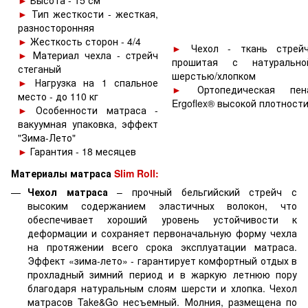
►
Высота - 15 см
►
Тип жесткости - жесткая,
разносторонняя
►
Жесткость сторон - 4/4
►
Чехол - ткань стрейч
►
Материал чехла - cтрейч
прошитая с натурально
стеганый
шерстью/хлопком
►
Нагрузка на 1 спальное
►
Ортопедическая пен
место - до 110 кг
Ergoflex® высокой плотност
►
Особенности матраса -
вакуумная упаковка, эффект
"Зима-Лето"
►
Гарантия - 18 месяцев
Материалы матраса
Slim Roll:
Чехол матраса
– прочный бельгийский стрейч с
высоким содержанием эластичных волокон, что
обеспечивает хороший уровень устойчивости к
деформации и сохраняет первоначальную форму чехла
на протяжении всего срока эксплуатации матраса.
Эффект «зима-лето» - гарантирует комфортный отдых в
прохладный зимний период и в жаркую летнюю пору
благодаря натуральным слоям шерсти и хлопка. Чехол
матрасов Take&Go несъемный. Молния, размещена по