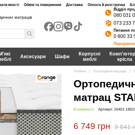
ати якості
Обмін та повернення
Доставка
Оплата й розстрочка
Бл
080 031 
дичних матраців
073 233 
0 800 33 
Передзвон
М'які
Корпусні
Комп'ютер
Аксесуари
Шафи
меблі
меблі
крісла
Головна
Ортопедичні матраци
Ортопедичн
матрац STA
В наявності
Артикул: 16401-1801
6 749 грн
9 641 