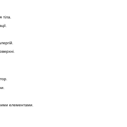
 тіла.
ції.
лергій.
оверхні.
тор.
ни.
нними елементами.