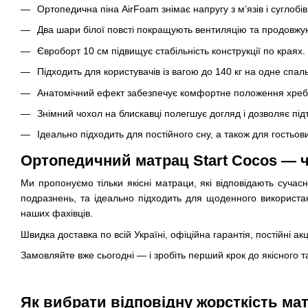
Ортопедична піна AirFoam знімає напругу з м’язів і суглобів
Два шари білої повсті покращують вентиляцію та продовжую
Євроборт 10 см підвищує стабільність конструкції по краях.
Підходить для користувачів із вагою до 140 кг на одне спал
Анатомічний ефект забезпечує комфортне положення хребта
Знімний чохол на блискавці полегшує догляд і дозволяє підт
Ідеально підходить для постійного сну, а також для гостьов
Ортопедичний матрац Start Cocos — ч
Ми пропонуємо тільки якісні матраци, які відповідають сучас
подразнень, та ідеально підходить для щоденного використан
наших фахівців.
Швидка доставка по всій Україні, офіційна гарантія, постійні а
Замовляйте вже сьогодні — і зробіть перший крок до якісного т
Як вибрати відповідну жорсткість мат