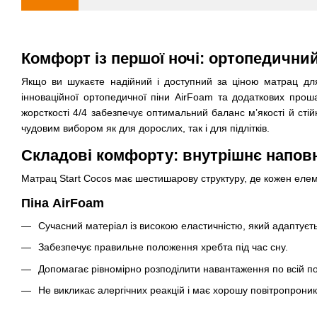
Комфорт із першої ночі: ортопедичний
Якщо ви шукаєте надійний і доступний за ціною матрац дл
інноваційної ортопедичної піни AirFoam та додаткових прош
жорсткості 4/4 забезпечує оптимальний баланс м’якості й сті
чудовим вибором як для дорослих, так і для підлітків.
Складові комфорту: внутрішнє наповн
Матрац Start Cocos має шестишарову структуру, де кожен еле
Піна AirFoam
Сучасний матеріал із високою еластичністю, який адаптуєт
Забезпечує правильне положення хребта під час сну.
Допомагає рівномірно розподілити навантаження по всій по
Не викликає алергічних реакцій і має хорошу повітропроник