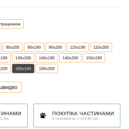
атрацником
80x200
90x190
90x200
110x190
110x200
x190
130x200
140x190
140x200
150x190
x200
180x190
180x200
 швидко
ТИНАМИ
ПОКУПКА ЧАСТИНАМИ
3 грн
6 платежів по 1 124.83 грн