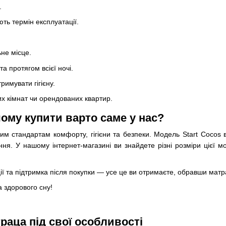
.
ть термін експлуатації.
ьне місце.
 протягом всієї ночі.
римувати гігієну.
их кімнат чи орендованих квартир.
ому купити варто саме у нас?
ним стандартам комфорту, гігієни та безпеки. Модель Start Cocos 
ня. У нашому інтернет-магазині ви знайдете різні розміри цієї м
кції та підтримка після покупки — усе це ви отримаєте, обравши матр
а здорового сну!
раца під свої особливості