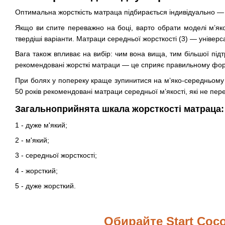
Оптимальна жорсткість матраца підбирається індивідуально — з
Якщо ви спите переважно на боці, варто обрати моделі м’якої
твердіші варіанти. Матраци середньої жорсткості (3) — універс
Вага також впливає на вибір: чим вона вища, тим більшої під
рекомендовані жорсткі матраци — це сприяє правильному форм
При болях у попереку краще зупинитися на м’яко-середньому в
50 років рекомендовані матраци середньої м’якості, які не пе
Загальноприйнята шкала жорсткості матраца:
1 - дуже м'який;
2 - м'який;
3 - середньої жорсткості;
4 - жорсткий;
5 - дуже жорсткий.
Обирайте Start Coc