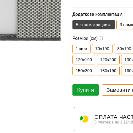
Додаткова комплектація
Без наматрацника
З нам
Розміри (см)
1 кв.м
70x190
80x190
120x190
120x200
130
150x200
160x190
160
Купити
Замовити
ОПЛАТА ЧАС
6 платежів по 1 124.8