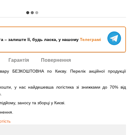
га – залиште її, будь ласка, у нашому
Телеграмі
Гарантія
Повернення
овару БЕЗКОШТОВНА по Києву. Перелік акційної продукції
ошти, у нас найдешевша логістика зі знижками до 70% від
.
ідйому, заносу та зборці у Києві.
рнення.
ртість