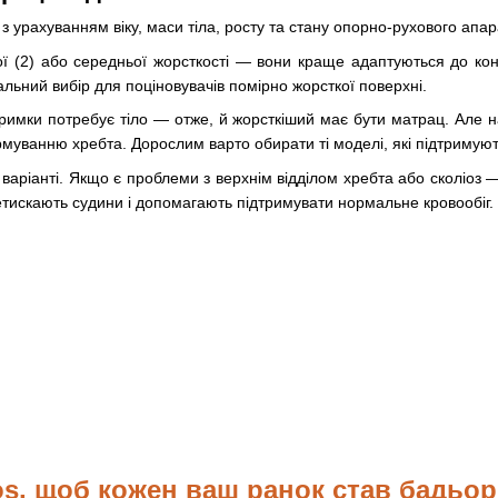
 урахуванням віку, маси тіла, росту та стану опорно-рухового апар
 (2) або середньої жорсткості — вони краще адаптуються до контур
альний вибір для поціновувачів помірно жорсткої поверхні.
тримки потребує тіло — отже, й жорсткіший має бути матрац. Але н
уванню хребта. Дорослим варто обирати ті моделі, які підтримуют
аріанті. Якщо є проблеми з верхнім відділом хребта або сколіоз 
ретискають судини і допомагають підтримувати нормальне кровообіг.
os, щоб кожен ваш ранок став бадьори