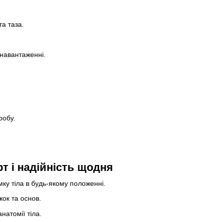
та таза.
 навантаженні.
робу.
т і надійність щодня
ку тіла в будь-якому положенні.
жок та основ.
натомії тіла.