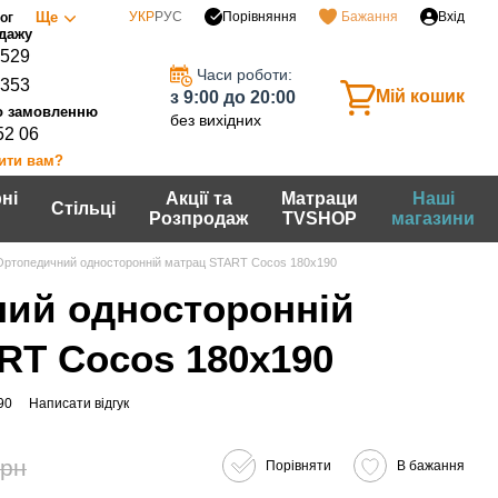
Порівняння
Ще
УКР
РУС
Бажання
Вхід
ог
0529
Часи роботи:
7353
Мій кошик
з 9:00 до 20:00
без вихідних
52 06
ити вам?
ні
Акції та
Матраци
Наші
Стільці
Розпродаж
TVSHOP
магазини
Ортопедичний односторонній матрац START Cocos 180х190
ий односторонній
RT Cocos 180х190
90
Написати відгук
грн
Порівняти
В бажання