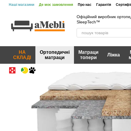
Перейти до основного контенту
Наші магазини
Де моє замовлення
Про нас
Гарантія
Сертифік
Офіційний виробник ортопе
SleepTech™
НА
Ортопедичні
Матраци
Ліжка
СКЛАДІ
матраци
топери