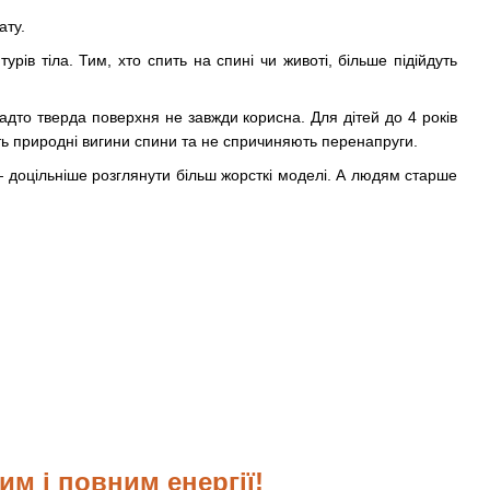
ату.
ів тіла. Тим, хто спить на спині чи животі, більше підійдуть
адто тверда поверхня не завжди корисна. Для дітей до 4 років
ь природні вигини спини та не спричиняють перенапруги.
— доцільніше розглянути більш жорсткі моделі. А людям старше
м і повним енергії!