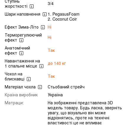
Ступінь
3/4
жорсткості
Шари наповнення
1. PegasusFoam
2. Coconut Coir
Ефект Зима-Літо
Ні
Терморегулюючий
Ні
ефект
Анатомічний
Так
ефект
Навантаження на
до 140 кг
1 спальне місце
Чохол на
Так
блискавці
Матеріал чохла
Стьобаний стрейч
Країна виробник
Україна
Матраци:
На зображенні представлена 3D
модель товару. Будь ласка, зверніть
увагу, що візуально він може
відрізнятись, проте на технічні
властивості це не впливає