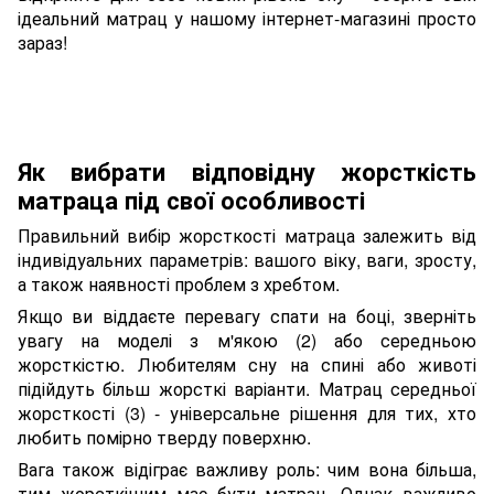
ідеальний матрац у нашому інтернет-магазині просто
зараз!
Як вибрати відповідну жорсткість
матраца під свої особливості
Правильний вибір жорсткості матраца залежить від
індивідуальних параметрів: вашого віку, ваги, зросту,
а також наявності проблем з хребтом.
Якщо ви віддаєте перевагу спати на боці, зверніть
увагу на моделі з м'якою (2) або середньою
жорсткістю. Любителям сну на спині або животі
підійдуть більш жорсткі варіанти. Матрац середньої
жорсткості (3) - універсальне рішення для тих, хто
любить помірно тверду поверхню.
Вага також відіграє важливу роль: чим вона більша,
тим жорсткішим має бути матрац. Однак важливо