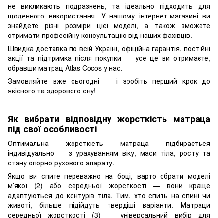
не викликають подразнень, та ідеально підходить для
щоденного використання. У нашому інтернет-магазині ви
знайдете різні розміри цієї моделі, а також зможете
отримати професійну консультацію від наших фахівців.
Швидка доставка по всій Україні, офіційна гарантія, постійні
акції та підтримка після покупки — усе це ви отримаєте,
обравши матрац Atlas Cocos у нас.
Замовляйте вже сьогодні — і зробіть перший крок до
якісного та здорового сну!
Як вибрати відповідну жорсткість матраца
під свої особливості
Оптимальна жорсткість матраца підбирається
індивідуально — з урахуванням віку, маси тіла, росту та
стану опорно-рухового апарату.
Якщо ви спите переважно на боці, варто обрати моделі
м’якої (2) або середньої жорсткості — вони краще
адаптуються до контурів тіла. Тим, хто спить на спині чи
животі, більше підійдуть твердіші варіанти. Матраци
середньої жорсткості (3) — універсальний вибір для