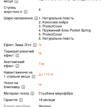
місця
Ступінь
4
жорсткості
Шари наповнення
1. Натуральна повсть
2. Кокосова койра
3. ProtectCover
4. Пружинний блок Pocket Spring
5. ProtectCover
6. Натуральна повсть
Ефект Зима-Літо
Ні
Терморегулюючий
Ні
ефект
Анатомічний
Так
ефект
Навантаження на
до 110 кг
1 спальне місце
Чохол на
Ні
блискавці
Матеріал чохла
Стьобана мікрофібра
Гарантія
18 місяців
Країна виробник
Україна