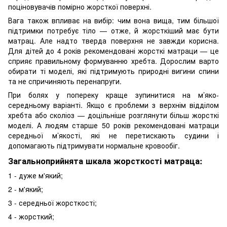
поціновувачів помірно жорсткої поверхні.
Вага також впливає на вибір: чим вона вища, тим більшої
підтримки потребує тіло — отже, й жорсткіший має бути
матрац. Але надто тверда поверхня не завжди корисна.
Для дітей до 4 років рекомендовані жорсткі матраци — це
сприяє правильному формуванню хребта. Дорослим варто
обирати ті моделі, які підтримують природні вигини спини
та не спричиняють перенапруги.
При болях у попереку краще зупинитися на м’яко-
середньому варіанті. Якщо є проблеми з верхнім відділом
хребта або сколіоз — доцільніше розглянути більш жорсткі
моделі. А людям старше 50 років рекомендовані матраци
середньої м’якості, які не перетискають судини і
допомагають підтримувати нормальне кровообіг.
Загальноприйнята шкала жорсткості матраца:
1 - дуже м'який;
2 - м'який;
3 - середньої жорсткості;
4 - жорсткий;